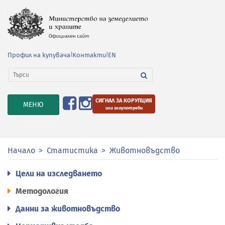
Профил на купувача
|
Контакти
|
EN
СИГНАЛ ЗА КОРУПЦИЯ
TOGGLE
МЕНЮ
или злоупотреби
NAVIGATION
Начало
Статистика
Животновъдство
Цели на изследването
Методология
Данни за животновъдство