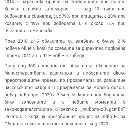
2018 г. нараства броят на животните при почти
всички основни категории – с над 10 пъти при
биволите и свинете, със 79% при птиците, с 28% при
козите, с 19% при говедата и с около 17% при
пчелните семейства.
През 2018 г. в областта са заявени с близо 21%
повече овце и кози по схемите за директна подкрепа
спрямо 2014 г. и с 12% повече говеда.
Пред над 100 стопани от областта, експерти на
Министерството разясниха и новостите около
предстоящите приеми по Програмата за развитие
на селските райони и Програмата за морско дело и
рибарство през 2020 г. Земеделските производители
бяха запознати и с новите моменти в
законодателството в сектор „Животновъдство“,
както и с хода на преговорния процес на ниво ЕС за
Общата селскостопанска политика след 2020 г.