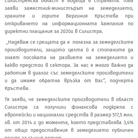
Силистренска област е водеща в страната. Това
заяви заместник-министърът на земеделието,
храните и горите Вергиния Кръстева при
откриването на информационната кампания по
директни плащания за 2020г. в Силистра.
„Надявам се срещата да е полезна за земеделските
производители, защото целта й е стопаните да
знаят посоката на развиете на земеделието и
какво предстои в сектора. За нас е много важно да
работим в диалог със земеделските производители
и да имаме обратна връзка от Вас“, подчерта
Кръстева.
Тя заяви, че земеделските производители в област
Силистра са получили финансова подкрепа с
европейски и национални средства в размер 517,5 млн.
лв. от 2014 г. до момента, което представлява 3,4%
от общо предоставения в земеделието публичен
ресурс за същия период.