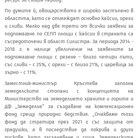
По думите й, овощарството е широко застъпено в
областта, като се отглеждат основно кайсии, орехи
и сливи. Малко над две трети от всички заявени за
подпомагане по СЕПП площи с кайсии в страната са
съсредоточени в област Силистра. За периода 2014 -
2018 г. е налице увеличение на заявените за
подпомагане площи с резене – близо четири пъти,
със сливи – с 25%, с орехи – с близо 21%, с царевица за
зърно – с 11%.
Заместник-министър Кръстева запозна
земеделските стопани с концепцията на
Министерство на земеделието храните и горите и
ДФ „Земеделие“ за създаване на компенсационен
фонд срещу природни бедствия. „Очакваме този
фонд да стратира през 2021 г. със защита от
градушки, а в последствие да покрива и други
рискове, като засланяване и суша. Земеделските