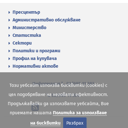
Пресцентър
Административно обслужване
Министерство
Статистика
Сектори
Политики и програми
Профил на купувача
Нормативни актове
Информация
02/985 11 383
Този уебсайт използва бисквитки (cookies) с
цел подобряване на неговата ефективност.
02/985 11 384
Продължавайки да използвате уебсайта, Вие
приемате нашата
Политика за използване
на бисквитки
Разбрах
Site map