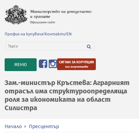
Профил на купувача
|
Контакти
|
EN
СИГНАЛ ЗА КОРУПЦИЯ
TOGGLE
МЕНЮ
или злоупотреби
NAVIGATION
Зам.-министър Кръстева: Аграрният
отрасъл има структуроопределяща
роля за икономиката на област
Силистра
Начало
Пресцентър