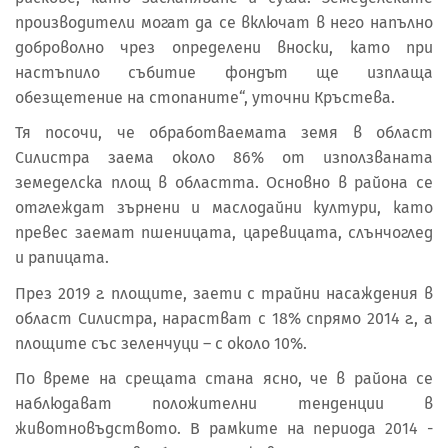
производители могат да се включат в него напълно
доброволно чрез определени вноски, като при
настъпило събитие фондът ще изплаща
обезщетение на стопаните“, уточни Кръстева.
Тя посочи, че обработваемата земя в област
Силистра заема около 86% от използваната
земеделска площ в областта. Основно в района се
отглеждат зърнени и маслодайни култури, като
превес заемат пшеницата, царевицата, слънчоглед
и рапицата.
През 2019 г. площите, заети с трайни насаждения в
област Силистра, нарастват с 18% спрямо 2014 г., а
площите със зеленчуци – с около 10%.
По време на срещата стана ясно, че в района се
наблюдават положителни тенденции в
животновъдството. В рамките на периода 2014 -