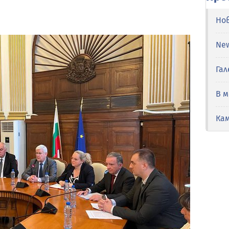
Но
Ne
Гал
В 
Ка