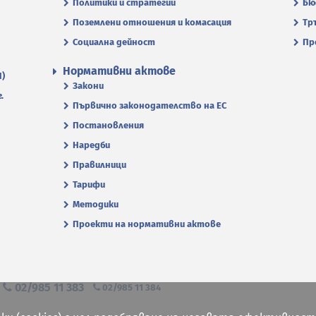
Политики и стратегии
Бю
Поземлени отношения и комасация
Тр
Социална дейност
Пр
Нормативни актове
П)
Закони
.
Първично законодателство на ЕС
Постановления
Наредби
Правилници
Тарифи
Методики
Проекти на нормативни актове
я
02/985 11 383
02/985 11 384