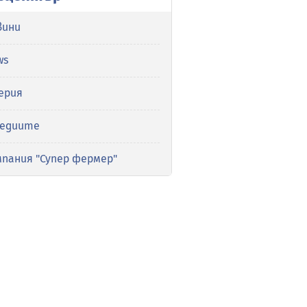
вини
ws
ерия
медиите
мпания "Супер фермер"