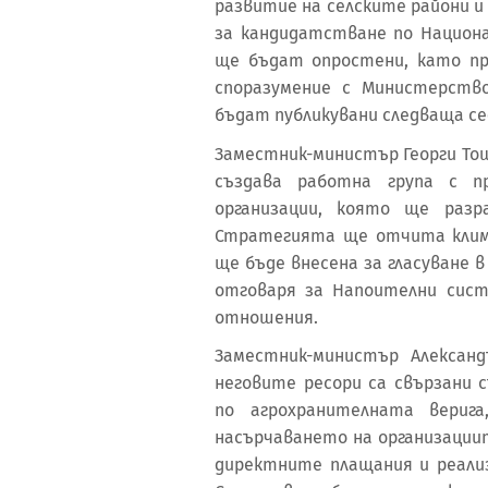
развитие на селските райони и
за кандидатстване по Национ
ще бъдат опростени, като п
споразумение с Министерств
бъдат публикувани следваща с
Заместник-министър Георги Тош
създава работна група с п
организации, която ще разр
Стратегията ще отчита клим
ще бъде внесена за гласуване 
отговаря за Напоителни сис
отношения.
Заместник-министър Алексан
неговите ресори са свързани 
по агрохранителната вери
насърчаването на организации
директните плащания и реализ