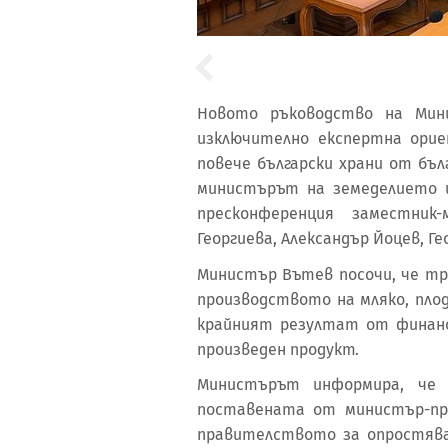
Новото ръководство на Мин
изключително експертна ори
повече български храни от бъл
министърът на земеделието 
пресконференция заместник-
Георгиева, Александър Йоцев, Г
Министър Вътев посочи, че тр
производството на мляко, плод
крайният резултат от финан
произведен продукт.
Министърът информира, че
поставената от министър-пре
правителството за опростява