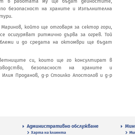
ент в работата му ще бъдат дейностите,
я по безопасност на храните и Изпълнителна
тури.
Маринов, който ще отговаря за сектор гори,
се осигуряват ритмично дърва за огрев. Той
роблеми и до средата на октомври ще бъдат
ветниците си, които ще го консултират в
изводство, безопасност на храните и
Илия Проданов, д-р Стоилко Апостолов и д-р
Административно обслужване
Мин
Харта на клиента
Ми