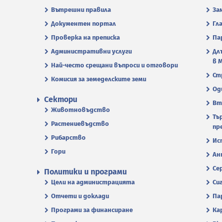
Вътрешни правила
За
Документен портал
Гл
Проверка на преписка
Па
Административни услуги
Дл
в 
Най-често срещани въпроси и отговори
Ст
Комисия за земеделските земи
Од
Сектори
Вт
Животновъдство
Тъ
Растениевъдство
пр
Рибарство
Ис
Гори
Ан
Се
Политики и програми
Цели на администрацията
Си
Отчети и доклади
Па
Програми за финансиране
Ка