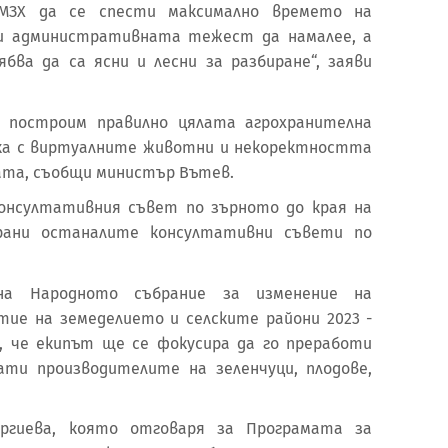
МЗХ да се спести максимално времето на
 и административната тежест да намалее, а
ябва да са ясни и лесни за разбиране“, заяви
 построим правилно цялата агрохранителна
тка с виртуалните животни и некоректността
ата, съобщи министър Вътев.
Консултативния съвет по зърното до края на
ани останалите консултативни съвети по
а Народното събрание за изменение на
тие на земеделието и селските райони 2023 -
, че екипът ще се фокусира да го преработи
ати производителите на зеленчуци, плодове,
оргиева, която отговаря за Програмата за