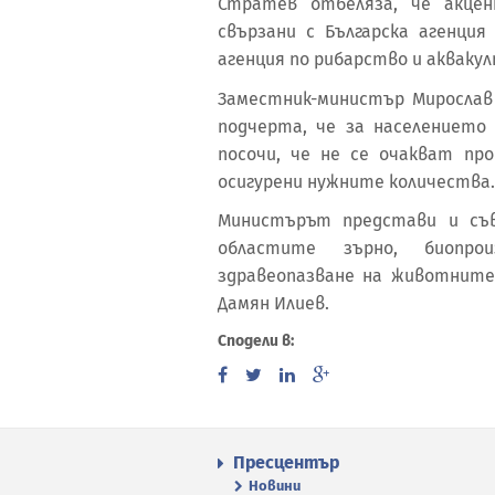
Стратев отбеляза, че акц
свързани с Българска агенци
агенция по рибарство и аквакул
Заместник-министър Мирослав 
подчерта, че за населението 
посочи, че не се очакват п
осигурени нужните количества.
Министърът представи и съ
областите зърно, биопро
здравеопазване на животните 
Дамян Илиев.
Сподели в:
Пресцентър
Новини