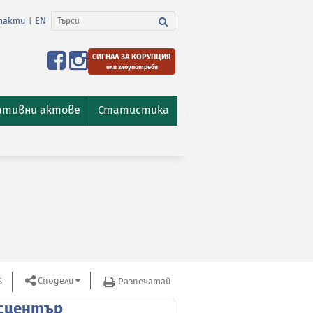
такти
EN
|
СИГНАЛ ЗА КОРУПЦИЯ
или злоупотреби
ативни актове
Статистика
Сподели
S
Разпечатай
сцентър