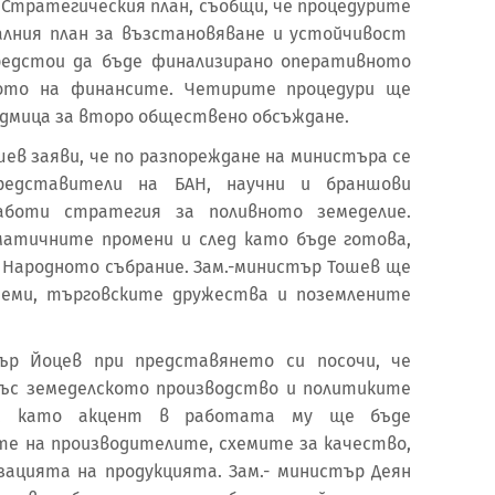
 Стратегическия план, съобщи, че процедурите
алния план за възстановяване и устойчивост
редстои да бъде финализирано оперативното
ото на финансите. Четирите процедури ще
едмица за второ обществено обсъждане.
ев заяви, че по разпореждане на министъра се
редставители на БАН, научни и браншови
аботи стратегия за поливното земеделие.
атичните промени и след като бъде готова,
в Народното събрание. Зам.-министър Тошев ще
теми, търговските дружества и поземлените
дър Йоцев при представянето си посочи, че
със земеделското производство и политиките
га, като акцент в работата му ще бъде
те на производителите, схемите за качество,
ацията на продукцията. Зам.- министър Деян