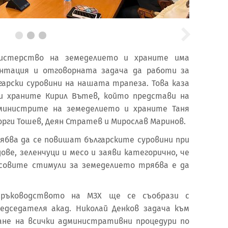
истерство на земеделието и храните има
ентация и отговорната задача да работи за
гарски суровини на нашата трапеза. Това каза
и храните Кирил Вътев, който представи на
министрите на земеделието и храните Таня
еорги Тошев, Деян Стратев и Мирослав Маринов.
ябва да се повишат българските суровини при
ове, зеленчуци и месо и заяви категорично, че
совите стимули за земеделието трябва е да
 ръководството на МЗХ ще се съобрази с
дседателя акад. Николай Денков задача към
не на всички административни процедури по