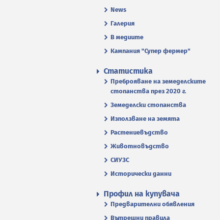
News
Галерия
В медиите
Кампания "Супер фермер"
Статистика
Преброяване на земеделските
стопанства през 2020 г.
Земеделски стопанства
Използване на земята
Растениевъдство
Животновъдство
СИУЗС
Исторически данни
Профил на купувача
Предварителни обявления
Вътрешни правила