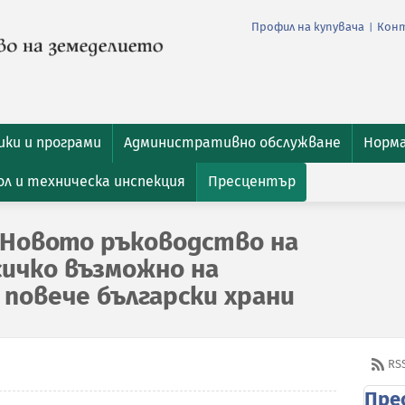
Профил на купувача
Кон
|
ки и програми
Административно обслужване
Норм
л и техническа инспекция
Пресцентър
 Новото ръководство на
сичко възможно на
 повече български храни
RS
Пре