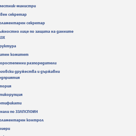
местник-министри
авен секретар
рламентарен секретар
ъжностно лице по защита на данните
МЗХ
руктура
итен комитет
оростепенни разпоредители
рговски дружества и държавни
едприятия
тория
тикорупция
ртификати
гнали по ЗЗЛПСПОИН
рламентарен контрол
риери