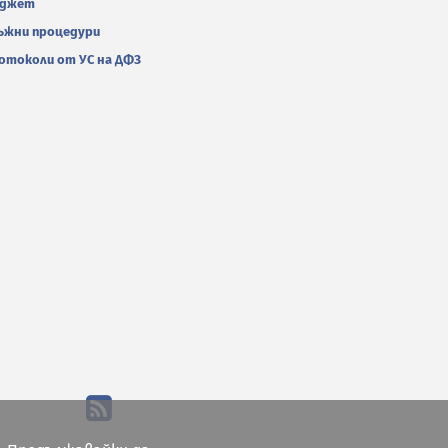
джет
ъжни процедури
отоколи от УС на ДФЗ