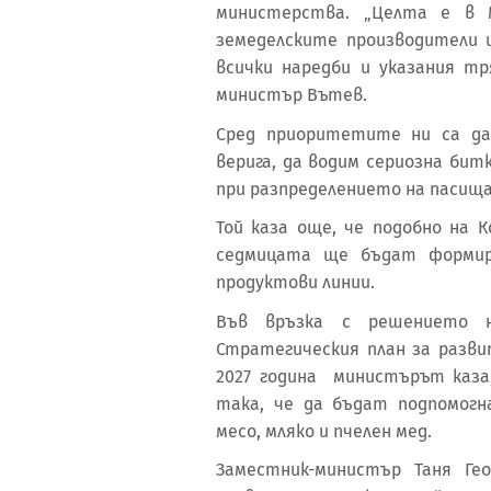
министерства. „Целта е в 
земеделските производители
всички наредби и указания тр
министър Вътев.
Сред приоритетите ни са да
верига, да водим сериозна би
при разпределението на пасищ
Той каза още, че подобно на 
седмицата ще бъдат формир
продуктови линии.
Във връзка с решението н
Стратегическия план за разви
2027 година министърът каза
така, че да бъдат подпомогн
месо, мляко и пчелен мед.
Заместник-министър Таня Ге