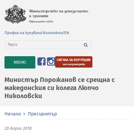
Профил на купувача
|
Контакти
|
EN
СИГНАЛ ЗА КОРУПЦИЯ
TOGGLE
МЕНЮ
или злоупотреби
NAVIGATION
Министър Порожанов се срещна с
македонския си колега Люпчо
Николовски
Начало
Пресцентър
20 Април 2018