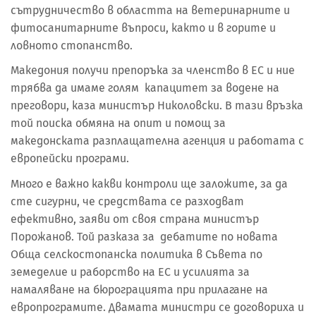
сътрудничество в областта на ветеринарните и
фитосанитарните въпроси, както и в горите и
ловното стопанство.
Македония получи препоръка за членство в ЕС и ние
трябва да имаме голям капацитет за водене на
преговори, каза министър Николовски. В тази връзка
той поиска обмяна на опит и помощ за
македонската разплащателна агенция и работата с
европейски програми.
Много е важно какви контроли ще заложите, за да
сте сигурни, че средствата се разходват
ефективно, заяви от своя страна министър
Порожанов. Той разказа за дебатите по новата
Обща селскостопанска политика в Съвета по
земеделие и раборство на ЕС и усилията за
намаляване на бюрограцията при прилагане на
европрограмите. Двамата министри се договориха и