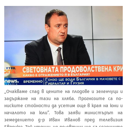
„Очакваме спад в цените на плодове и зеленчуци и
задържане на тази на хляба. Прогнозите са по-
ниските стойности да усетим още в края на юни и
началото на юли“. Това заяви министърът на
земеделието д-р Иван Иванов пред телевизия
Евронюз. Той уточни, че по-евтини ще са сезонните