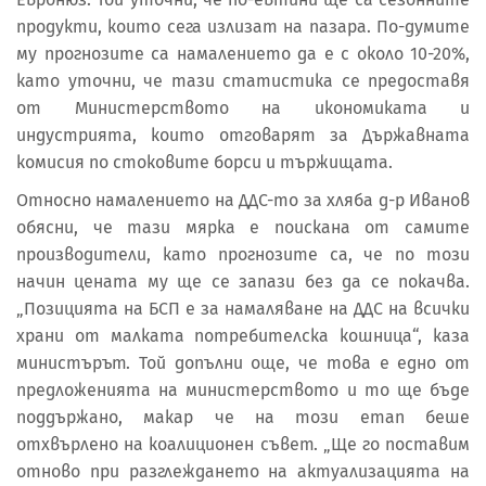
продукти, които сега излизат на пазара. По-думите
му прогнозите са намалението да е с около 10-20%,
като уточни, че тази статистика се предоставя
от Министерството на икономиката и
индустрията, които отговарят за Държавната
комисия по стоковите борси и тържищата.
Относно намалението на ДДС-то за хляба д-р Иванов
обясни, че тази мярка е поискана от самите
производители, като прогнозите са, че по този
начин цената му ще се запази без да се покачва.
„Позицията на БСП е за намаляване на ДДС на всички
храни от малката потребителска кошница“, каза
министърът. Той допълни още, че това е едно от
предложенията на министерството и то ще бъде
поддържано, макар че на този етап беше
отхвърлено на коалиционен съвет. „Ще го поставим
отново при разглеждането на актуализацията на