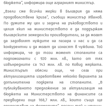
бюджета“, информира още аграрният министър.
„Взели сме всички мерки в България да няма
продоволствена криза“, съобщи министър Иванов.
По думите му цел и задача на ръководството и
целия екип на министерството е да поддържам
българските земеделски производители, за да могат
да задоволят нуждите на пазара и нас и да са
конкурентни и да могат да изнасят в чужбина. Той
информира, че до този момент стопаните са
подпомогнати с 920 млн. лв., като от тях
извънредните са 143 млн. лв. по Ковид мярката.
Министърът обясни още, че сега при
актуализацията изработваме няколко варианта за
допълнителна подкрепа на стопаните. „В
публикуваното предложение за актуализация на
бюджета на Министерството на финансите са
предвидени още 168,7 млн. лв., които също ще
предоставим на фермерите“, посочи той и уточни,