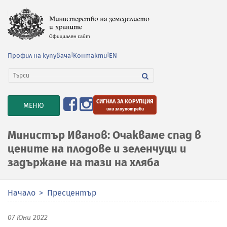
Профил на купувача
|
Контакти
|
EN
СИГНАЛ ЗА КОРУПЦИЯ
TOGGLE
МЕНЮ
или злоупотреби
NAVIGATION
Министър Иванов: Очакваме спад в
цените на плодове и зеленчуци и
задържане на тази на хляба
Начало
Пресцентър
07 Юни 2022