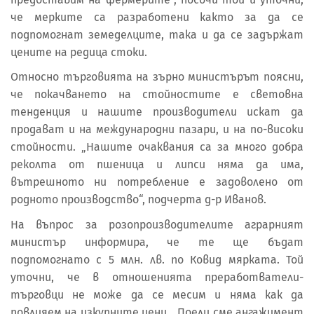
че мерките са разработени както за да се
подпомогнат земеделците, така и да се задържат
цените на редица стоки.
Относно търговията на зърно министърът поясни,
че покачването на стойностите е световна
тенденция и нашите производители искат да
продават и на международни пазари, и на по-високи
стойности. „Нашите очаквания са за много добра
реколта от пшеница и липси няма да има,
вътрешното ни потребление е задоволено от
родното производство“, подчерта д-р Иванов.
На въпрос за розопроизводителите аграрният
министър информира, че те ще бъдат
подпомогнато с 5 млн. лв. по Ковид мярката. Той
уточни, че в отношенията преработватели-
търговци не може да се месим и няма как да
повлияем на изкупните цени. „Поели сме ангажимент