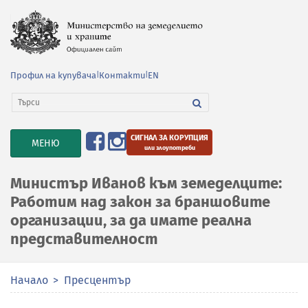
Профил на купувача
|
Контакти
|
EN
СИГНАЛ ЗА КОРУПЦИЯ
TOGGLE
МЕНЮ
или злоупотреби
NAVIGATION
Министър Иванов към земеделците:
Работим над закон за браншовите
организации, за да имате реална
представителност
Начало
Пресцентър