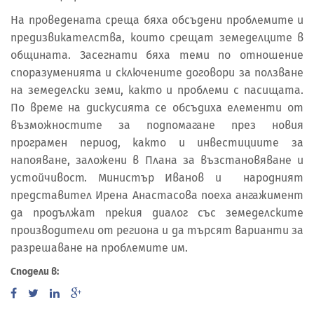
На проведената среща бяха обсъдени проблемите и
предизвикателства, които срещат земеделците в
общината. Засегнати бяха теми по отношение
споразуменията и сключените договори за ползване
на земеделски земи, както и проблеми с пасищата.
По време на дискусията се обсъдиха елементи от
възможностите за подпомагане през новия
програмен период, както и инвестициите за
напояване, заложени в Плана за възстановяване и
устойчивост. Министър Иванов и народният
представител Ирена Анастасова поеха ангажимент
да продължат прекия диалог със земеделските
производители от региона и да търсят варианти за
разрешаване на проблемите им.
Сподели в: