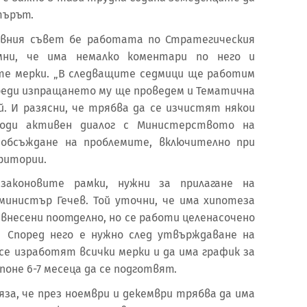
търът.
вния съвет бе работата по Стратегическия
мни, че има немалко коментари по него и
те мерки. „В следващите седмици ще работим
реди изпращането му ще проведем и Тематична
й. И разясни, че трябва да се изчистят някои
води активен диалог с Министерството на
 обсъждане на проблемите, включително при
ритории.
законовите рамки, нужни за прилагане на
 министър Гечев. Той уточни, че има хипотеза
внесени поотделно, но се работи целенасочено
 Според него е нужно след утвърждаване на
се изработят всички мерки и да има график за
поне 6-7 месеца да се подготвят.
за, че през ноември и декември трябва да има