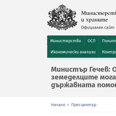
Министерство
ОСП
Полити
Икономически анализи
Контро
Министър Гечев: 
земеделците мога
държавната помощ
Начало
Пресцентър