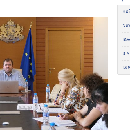
Но
Ne
Гал
В 
Ка