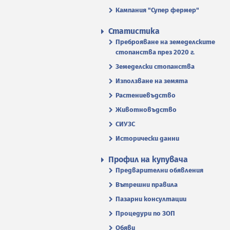
Кампания "Супер фермер"
Статистика
Преброяване на земеделските
стопанства през 2020 г.
Земеделски стопанства
Използване на земята
Растениевъдство
Животновъдство
СИУЗС
Исторически данни
Профил на купувача
Предварителни обявления
Вътрешни правила
Пазарни консултации
Процедури по ЗОП
Обяви