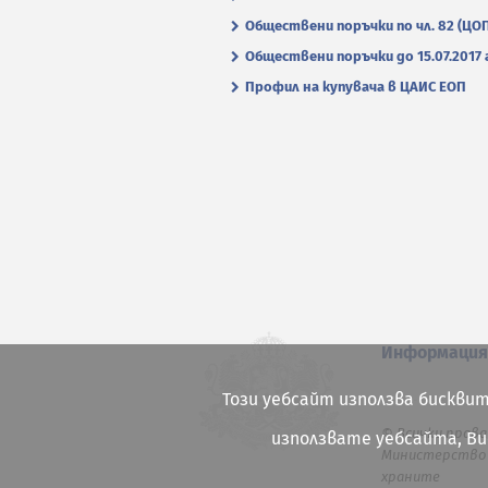
Обществени поръчки по чл. 82 (ЦО
Обществени поръчки до 15.07.2017 г
Профил на купувача в ЦАИС ЕОП
Информаци
Този уебсайт използва бисквит
© Всички права
използвате уебсайта, В
Министерство 
храните