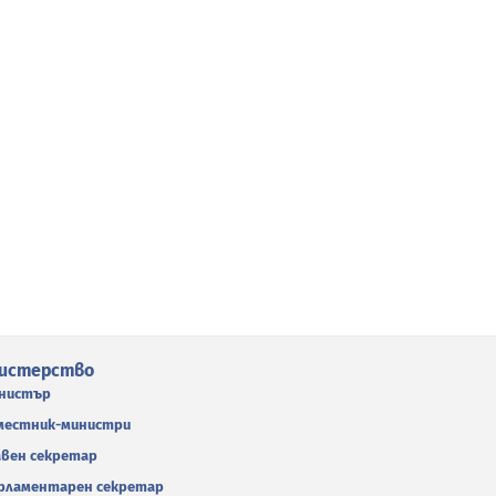
истерство
нистър
местник-министри
авен секретар
рламентарен секретар