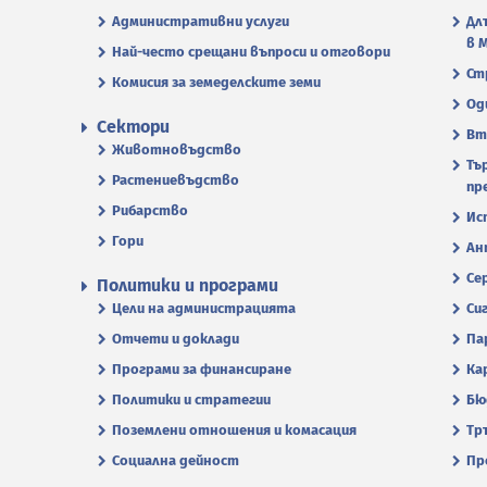
Административни услуги
Дл
в 
Най-често срещани въпроси и отговори
Ст
Комисия за земеделските земи
Од
Сектори
Вт
Животновъдство
Тъ
Растениевъдство
пр
Рибарство
Ис
Гори
Ан
Се
Политики и програми
Цели на администрацията
Си
Отчети и доклади
Па
Програми за финансиране
Ка
Политики и стратегии
Бю
Поземлени отношения и комасация
Тр
Социална дейност
Пр