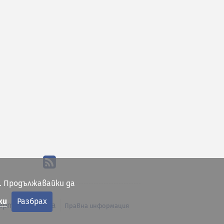
. Продължавайки да
ки
Разбрах
арта на сайта
Правна информация