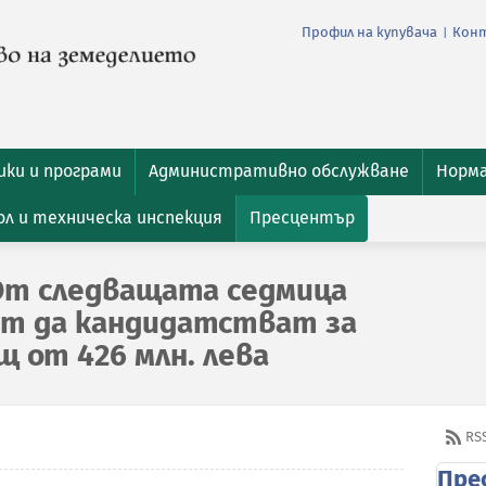
Профил на купувача
Кон
|
ки и програми
Административно обслужване
Норм
л и техническа инспекция
Пресцентър
От следващата седмица
т да кандидатстват за
 от 426 млн. лева
RS
Пре