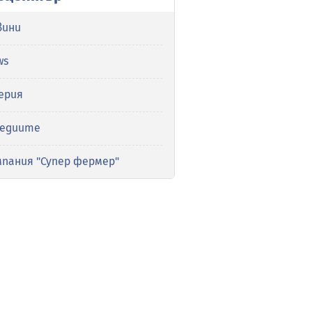
вини
ws
ерия
медиите
мпания "Супер фермер"