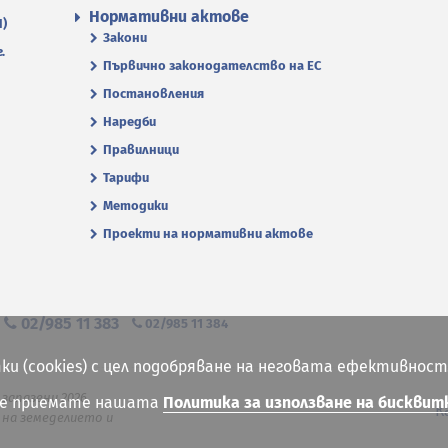
Нормативни актове
П)
Закони
.
Първично законодателство на ЕС
Постановления
Наредби
Правилници
Тарифи
Методики
Проекти на нормативни актове
я
02/985 11 383
02/985 11 384
ки (cookies) с цел подобряване на неговата ефективност
 запазени 2026
ие приемате нашата
Политика за използване на бисквит
К
на земеделието и