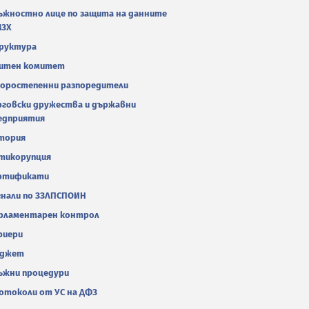
ъжностно лице по защита на данните
МЗХ
руктура
итен комитет
оростепенни разпоредители
рговски дружества и държавни
едприятия
тория
тикорупция
ртификати
гнали по ЗЗЛПСПОИН
рламентарен контрол
риери
джет
ъжни процедури
отоколи от УС на ДФЗ