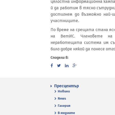
цялостна информационна кампа
й да работим в тясно сътрудни
достигнем до възможно най-ш
участниците.
По време на срещата стана яс
на ВетИС. Членовете на 
неработещата система им съз
било добре някой да понесе отг
Сподели в:
Пресцентър
Новини
News
Галерия
В медиите