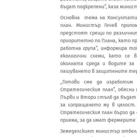
бъдат подкрепени“, каза минис
Основна тема на Консултати
план. Министър Гечев припо
предстоят срещи по различни
приоритетно по Плана, като п
работна група“, информира то
екологични схеми, като се 
околната среда и водите за
пашуването в защитените те
„Готови сме да изработим 
Стратегическия план“, обясни
Първи и Втори стълб да бъдат 
за изпращането му в цялост.
Стратегическия план бързо да 
приема, за да имат фермерите 
Земеделският министър отбеля