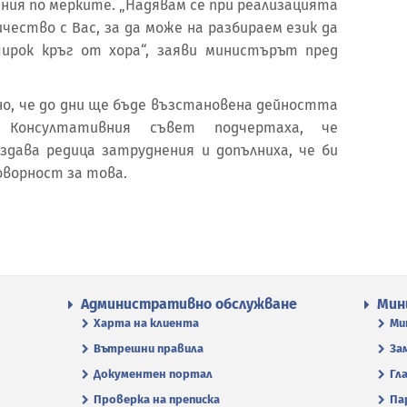
ния по мерките. „Надявам се при реализацията
чество с Вас, за да може на разбираем език да
ирок кръг от хора“, заяви министърът пред
но, че до дни ще бъде възстановена дейността
Консултативния съвет подчертаха, че
дава редица затруднения и допълниха, че би
оворност за това.
Административно обслужване
Мин
Харта на клиента
Ми
Вътрешни правила
За
Документен портал
Гл
Проверка на преписка
Па