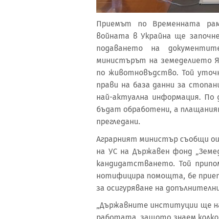
Приемът по Временната рам
войната в Украйна ще започн
подаването на документит
министърът на земеделието Я
по животновъдство. Той уточ
прави на база данни за стопани
най-актуална информация. По 
бъдат обработени, а плащания
прегледани.
Аграрният министър съобщи още
на УС на Държавен фонд „Земе
кандидатстването. Той припом
нотифицира помощта, бе прие
за осигуряване на допълнителн
„Държавните институции ще на
работата, защото знаем колко