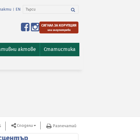
такти
EN
|
СИГНАЛ ЗА КОРУПЦИЯ
или злоупотреби
ативни актове
Статистика
Сподели
S
Разпечатай
сцентър