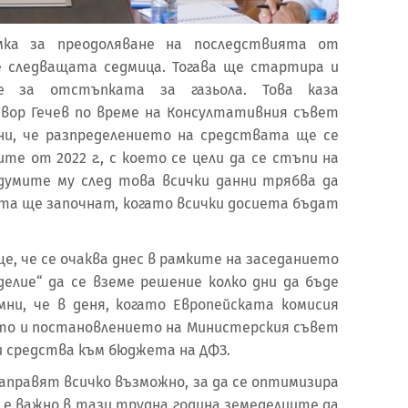
ка за преодоляване на последствията от
е следващата седмица. Тогава ще стартира и
е за отстъпката за газьола. Това каза
вор Гечев по време на Консултативния съвет
ни, че разпределението на средствата ще се
те от 2022 г., с което се цели да се стъпи на
думите му след това всички данни трябва да
та ще започнат, когато всички досиета бъдат
, че се очаква днес в рамките на заседанието
делие“ да се вземе решение колко дни да бъде
ни, че в деня, когато Европейската комисия
то и постановлението на Министерския съвет
и средства към бюджета на ДФЗ.
правят всичко възможно, за да се оптимизира
 е важно в тази трудна година земеделците да