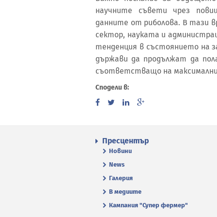
научните съвети чрез пови
данните от риболова. В тази 
сектор, науката и администра
тенденция в състоянието на за
държави да продължат да пола
съответстващо на максималния
Сподели в:
Пресцентър
Новини
News
Галерия
В медиите
Кампания "Супер фермер"