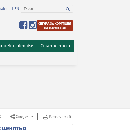
такти
EN
|
СИГНАЛ ЗА КОРУПЦИЯ
или злоупотреби
ативни актове
Статистика
Сподели
S
Разпечатай
сцентър