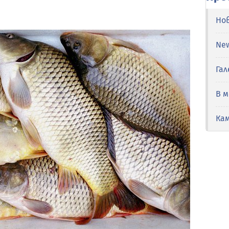
Но
Ne
Гал
В 
Ка