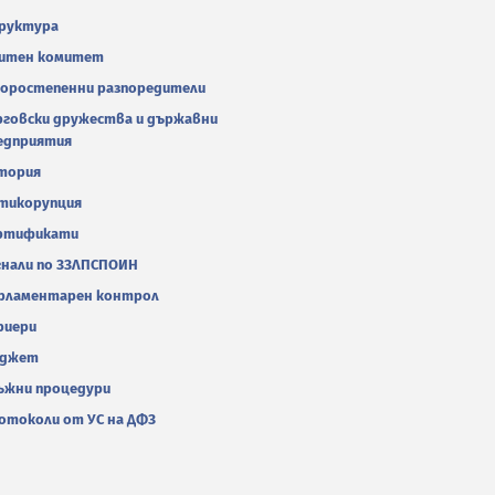
руктура
итен комитет
оростепенни разпоредители
рговски дружества и държавни
едприятия
тория
тикорупция
ртификати
гнали по ЗЗЛПСПОИН
рламентарен контрол
риери
джет
ъжни процедури
отоколи от УС на ДФЗ