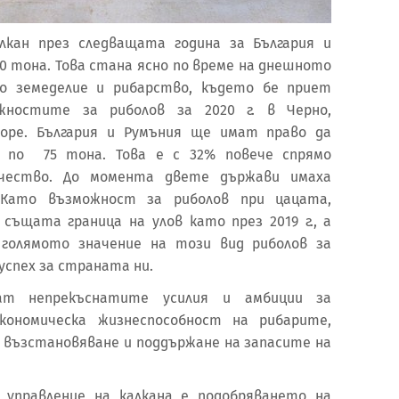
лкан през следващата година за България и
50 тона. Това стана ясно по време на днешното
по земеделие и рибарство, където бе приет
жностите за риболов за 2020 г. в Черно,
море. България и Румъния ще имат право да
 по 75 тона. Това е с 32% повече спрямо
ичество. До момента двете държави имаха
 Като възможност за риболов при цацата,
 същата граница на улов като през 2019 г., а
 голямото значение на този вид риболов за
успех за страната ни.
ат непрекъснатите усилия и амбиции за
икономическа жизнеспособност на рибарите,
з възстановяване и поддържане на запасите на
 управление на калкана е подобряването на