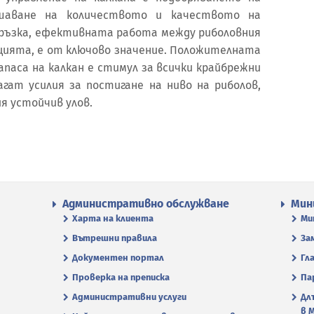
шаване на количеството и качеството на
връзка, ефективната работа между риболовния
цията, е от ключово значение. Положителната
паса на калкан е стимул за всички крайбрежни
гат усилия за постигане на ниво на риболов,
 устойчив улов.
Административно обслужване
Мин
Харта на клиента
Ми
Вътрешни правила
За
Документен портал
Гл
Проверка на преписка
Па
Административни услуги
Дл
в 