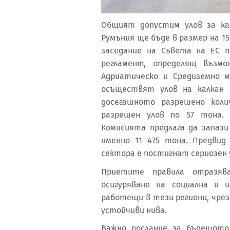
Oбщият допустим улов за ка
Румъния ще бъде в размер на 1
заседание на Съвета на ЕС 
регламент, определящ възмо
Адриатическо и Средиземно 
осъществят улов на калкан
досегашното разрешено кол
разрешен улов по 57 тона.
Комисията предлага да запази
именно 11 475 тона. Предвид
сектора е постигнат сериозен 
Приетите правила отразяв
осигуряване на социална и 
работещи в тези региони, чре
устойчиви нива.
Важно послание за бъдещото