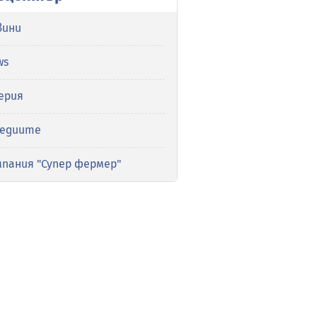
вини
ws
ерия
медиите
мпания "Супер фермер"