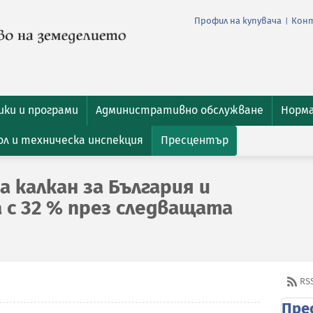
Профил на купувача
Кон
|
ки и програми
Административно обслужване
Норм
л и техническа инспекция
Пресцентър
а калкан за България и
 с 32 % през следващата
RS
Пре