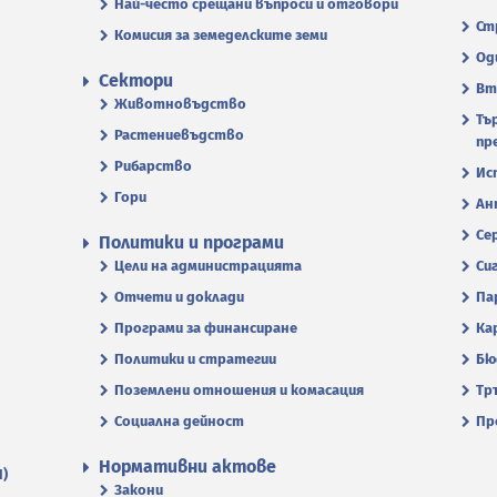
Най-често срещани въпроси и отговори
Ст
Комисия за земеделските земи
Од
Сектори
Вт
Животновъдство
Тъ
Растениевъдство
пр
Рибарство
Ис
Гори
Ан
Се
Политики и програми
Цели на администрацията
Си
Отчети и доклади
Па
Програми за финансиране
Ка
Политики и стратегии
Бю
Поземлени отношения и комасация
Тр
Социална дейност
Пр
Нормативни актове
П)
Закони