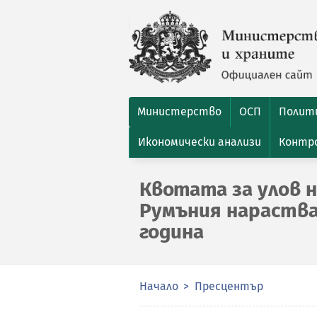
Министерство
ОСП
Полити
Икономически анализи
Контро
Квотата за улов н
Румъния нараства
година
Начало
Пресцентър