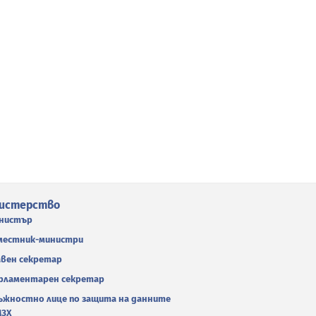
истерство
нистър
местник-министри
авен секретар
рламентарен секретар
ъжностно лице по защита на данните
МЗХ