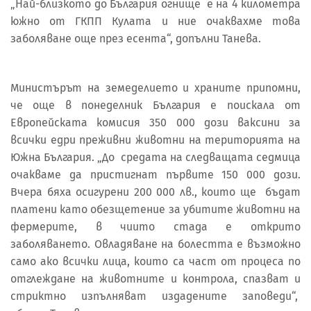
„Най-близкото до България огнище е на 4 километра
южно от ГКПП Кулата и ние очаквахме това
заболяване още през есента“, допълни Танева.
Министърът на земеделието и храните припомни,
че още в понеделник България е поискала от
Европейската комисия 350 000 дози ваксини за
всички едри преживни животни на територията на
Южна България. „До средата на следващата седмица
очакваме да пристигнат първите 150 000 дози.
Вчера бяха осигурени 200 000 лв., които ще бъдат
платени като обезщетение за убитите животни на
фермерите, в чиито стада е открито
заболяването. Овладяване на болестта е възможно
само ако всички лица, които са част от процеса по
отглеждане на животните и контрола, спазват и
стриктно изпълняват издадените заповеди“,