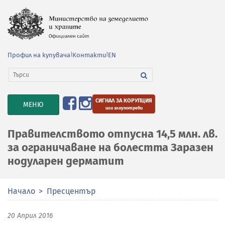
Профил на купувача
|
Контакти
|
EN
СИГНАЛ ЗА КОРУПЦИЯ
TOGGLE
МЕНЮ
или злоупотреби
NAVIGATION
Правителството отпусна 14,5 млн. лв.
за ограничаване на болестта Заразен
нодуларен дерматит
Начало
Пресцентър
20 Април 2016