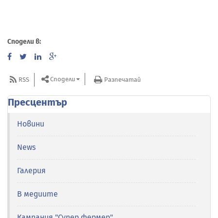
Сподели в:
Сподели
RSS
Разпечатай
Пресцентър
Новини
News
Галерия
В медиите
Кампания "Супер фермер"