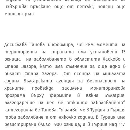
извършва пръскане още от петък“, поясни още
министърът.
Десислава Танева информира, че към момента на
територията на страната има установени 13
огнища на заболяването в областите Хасково и
Стара Загора, като има съмнение за още едно в
област Стара Загора. „От есента на миналата
година Българската агенция за безопасност на
храните провежда засилена мониторингова
програма върху фермите в Южна България.
Благодарение на нея бе открито заболяването“,
категорична бе Танева. Тя заяви, че в Турция и Гърция
това заболяване е от няколко години. В Турция има
регистрирани близо 900 огнища, а в Гърция над 117.