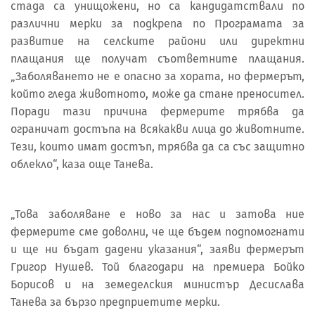
стада са унищожени, но са кандидатствали по
различни мерки за подкрепа по Програмата за
развитие на селските райони или директни
плащания ще получат съответните плащания.
„Заболяването не е опасно за хората, но фермерът,
който гледа животното, може да стане преносител.
Поради тази причина фермерите трябва да
ограничат достъпа на всякакви лица до животните.
Тези, които имат достъп, трябва да са със защитно
облекло“, каза още Танева.
„Това заболяване е ново за нас и затова ние
фермерите сме доволни, че ще бъдем подпомогнати
и ще ни бъдат дадени указания“, заяви фермерът
Григор Нушев. Той благодари на премиера Бойко
Борисов и на земеделския министър Десислава
Танева за бързо предприетите мерки.