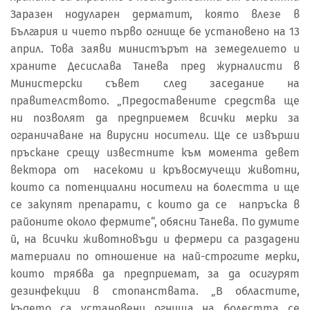
Заразен нодуларен дерматит, която влезе в
България и чието първо огнище бе установено на 13
април. Това заяви министърът на земеделието и
храните Десислава Танева пред журналисти в
Министерски съвет след заседание на
правителството. „Предоставените средства ще
ни позволят да предприемем всички мерки за
ограничаване на вирусни носители. Ще се извърши
пръскане срещу известните към момента девет
вектора от насекоми и кръвосмучещи животни,
които са потенциални носители на болестта и ще
се закупят препарати, с които да се напръска в
районите около фермите“, обясни Танева. По думите
й, на всички животновъди и фермери са раздадени
материали по отношение на най-строгите мерки,
които трябва да предприемат, за да осигурят
дезинфекции в стопанствата. „В областите,
където са установени огнища на болестта се