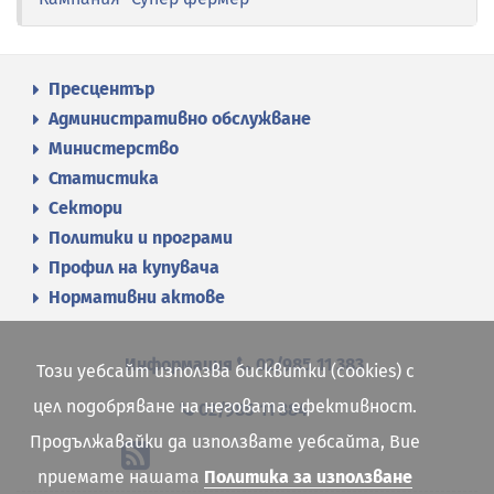
Пресцентър
Административно обслужване
Министерство
Статистика
Сектори
Политики и програми
Профил на купувача
Нормативни актове
Информация
02/985 11 383
Този уебсайт използва бисквитки (cookies) с
цел подобряване на неговата ефективност.
02/985 11 384
Продължавайки да използвате уебсайта, Вие
приемате нашата
Политика за използване