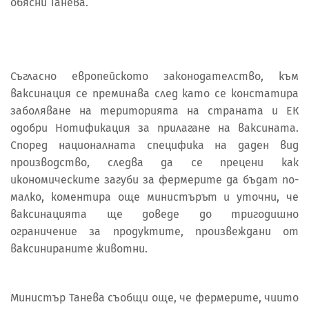
обясни Танева.
Съгласно европейското законодателство, към
ваксинация се преминава след като се констатира
заболяване на територията на страната и ЕК
одобри Нотификация за прилагане на ваксината.
Според националната специфика на даден вид
производство, следва да се прецени как
икономическите загуби за фермерите да бъдат по-
малко, коментира още министърът и уточни, че
ваксинацията ще доведе до тригодишно
ограничение за продуктите, произвеждани от
ваксинираните животни.
Министър Танева съобщи още, че фермерите, чиито