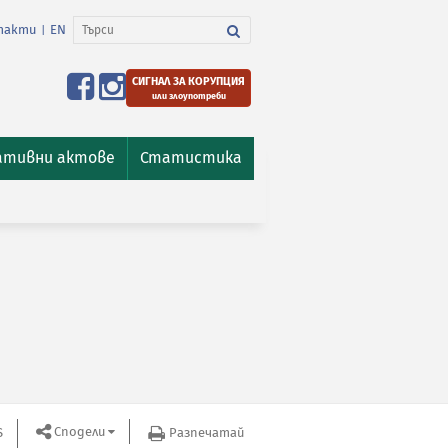
такти
EN
|
СИГНАЛ ЗА КОРУПЦИЯ
или злоупотреби
ативни актове
Статистика
Сподели
S
Разпечатай