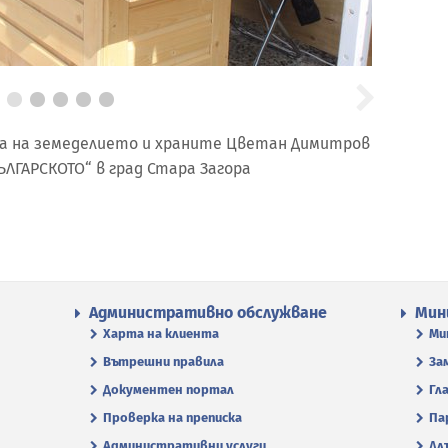
а на земеделието и храните Цветан Димитров
ЛГАРСКОТО“ в град Стара Загора
Административно обслужване
Мин
Харта на клиента
Ми
Вътрешни правила
За
Документен портал
Гл
Проверка на преписка
Па
Административни услуги
Дл