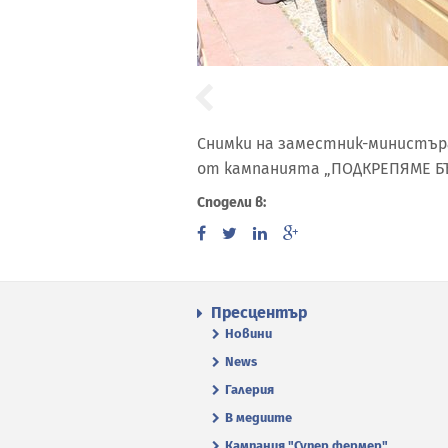
Снимки на заместник-министър
от кампанията „ПОДКРЕПЯМЕ БЪ
Сподели в:
Пресцентър
Новини
News
Галерия
В медиите
Кампания "Супер фермер"