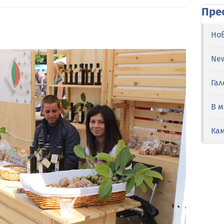
Пре
Но
Ne
Гал
В 
Ка