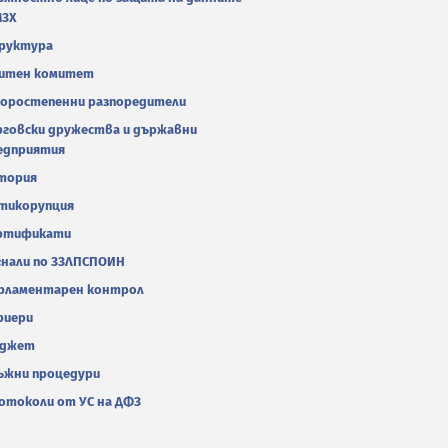
МЗХ
руктура
итен комитет
оростепенни разпоредители
рговски дружества и държавни
едприятия
тория
тикорупция
ртификати
гнали по ЗЗЛПСПОИН
рламентарен контрол
риери
джет
ъжни процедури
отоколи от УС на ДФЗ