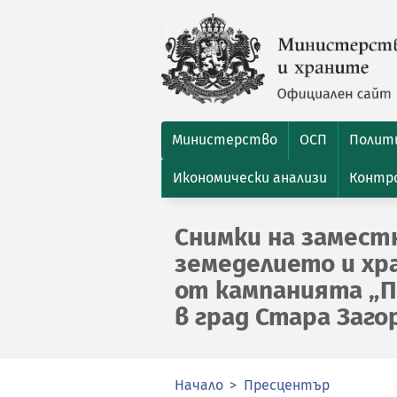
Министерство
ОСП
Полити
Икономически анализи
Контро
Снимки на замест
земеделието и х
от кампанията „
в град Стара Заго
Начало
Пресцентър