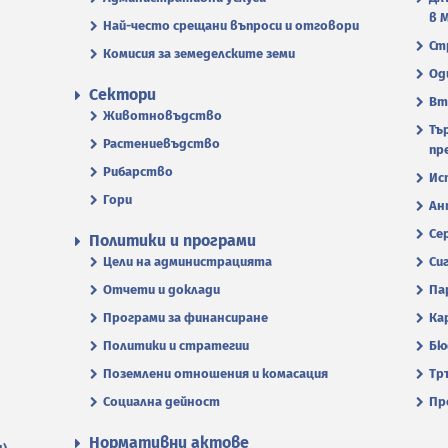
в 
Най-често срещани въпроси и отговори
Ст
Комисия за земеделските земи
Од
Сектори
Вт
Животновъдство
Тъ
Растениевъдство
пр
Рибарство
Ис
Гори
Ан
Се
Политики и програми
Цели на администрацията
Си
Отчети и доклади
Па
Програми за финансиране
Ка
Политики и стратегии
Бю
Поземлени отношения и комасация
Тр
Социална дейност
Пр
Нормативни актове