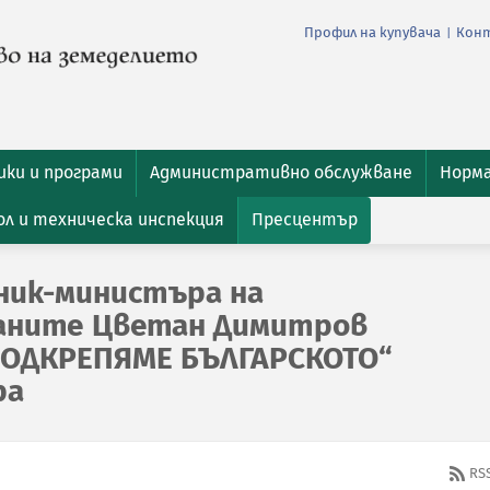
Профил на купувача
Кон
|
ки и програми
Административно обслужване
Норм
л и техническа инспекция
Пресцентър
ник-министъра на
раните Цветан Димитров
ПОДКРЕПЯМЕ БЪЛГАРСКОТО“
ра
RS