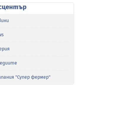
сцентър
вини
ws
ерия
медиите
мпания "Супер фермер"