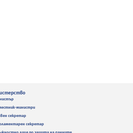
истерство
нистър
местник-министри
авен секретар
рламентарен секретар
ъжностно лице по защита на данните