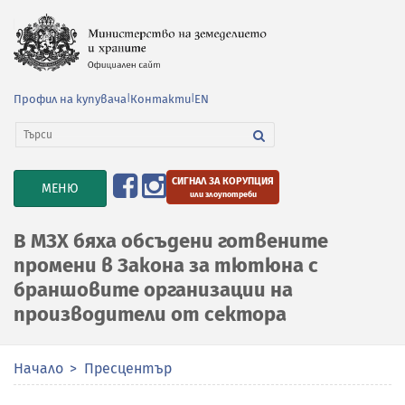
Профил на купувача
|
Контакти
|
EN
СИГНАЛ ЗА КОРУПЦИЯ
TOGGLE
МЕНЮ
или злоупотреби
NAVIGATION
В МЗХ бяха обсъдени готвените
промени в Закона за тютюна с
браншовите организации на
производители от сектора
Начало
Пресцентър