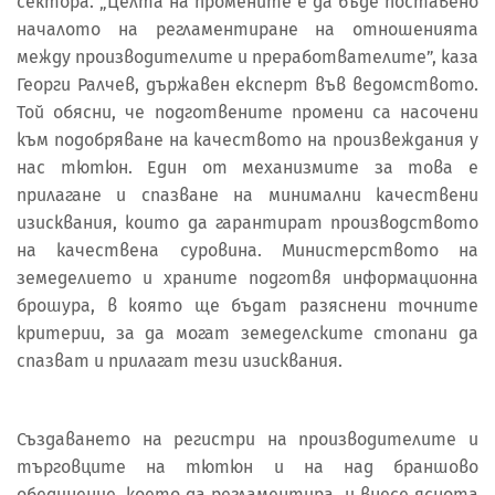
сектора. „Целта на промените е да бъде поставено
началото на регламентиране на отношенията
между производителите и преработвателите”, каза
Георги Ралчев, държавен експерт във ведомството.
Той обясни, че подготвените промени са насочени
към подобряване на качеството на произвеждания у
нас тютюн. Един от механизмите за това е
прилагане и спазване на минимални качествени
изисквания, които да гарантират производството
на качествена суровина. Министерството на
земеделието и храните подготвя информационна
брошура, в която ще бъдат разяснени точните
критерии, за да могат земеделските стопани да
спазват и прилагат тези изисквания.
Създаването на регистри на производителите и
търговците на тютюн и на над браншово
обединение, което да регламентира и внесе яснота