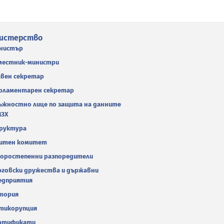
истерство
нистър
местник-министри
авен секретар
рламентарен секретар
ъжностно лице по защита на данните
МЗХ
руктура
итен комитет
оростепенни разпоредители
рговски дружества и държавни
едприятия
тория
тикорупция
ртификати