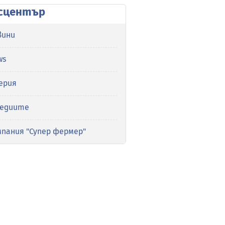
сцентър
вини
ws
ерия
медиите
мпания "Супер фермер"