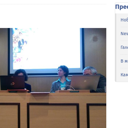
Пре
Но
Ne
Гал
В 
Ка