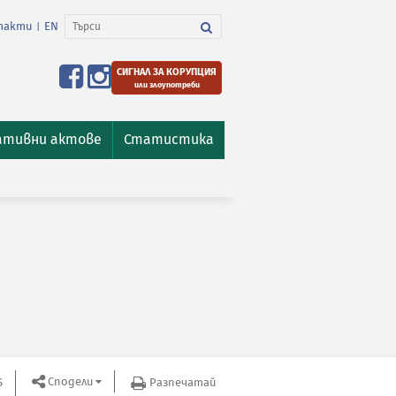
такти
EN
|
СИГНАЛ ЗА КОРУПЦИЯ
или злоупотреби
ативни актове
Статистика
Сподели
S
Разпечатай