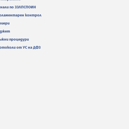
гнали по ЗЗЛПСПОИН
рламентарен контрол
риери
джет
ъжни процедури
отоколи от УС на ДФЗ