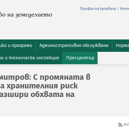
Профил на купувача
Кон
|
ки и програми
Административно обслужване
Норм
л и техническа инспекция
Пресцентър
митров: С промяната в
на хранителния риск
разшири обхвата на
RS