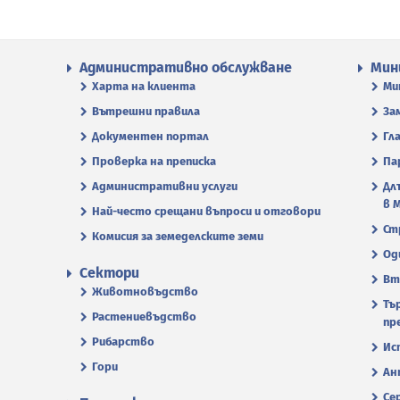
Административно обслужване
Мин
Харта на клиента
Ми
Вътрешни правила
За
Документен портал
Гл
Проверка на преписка
Па
Административни услуги
Дл
в 
Най-често срещани въпроси и отговори
Ст
Комисия за земеделските земи
Од
Сектори
Вт
Животновъдство
Тъ
Растениевъдство
пр
Рибарство
Ис
Гори
Ан
Се