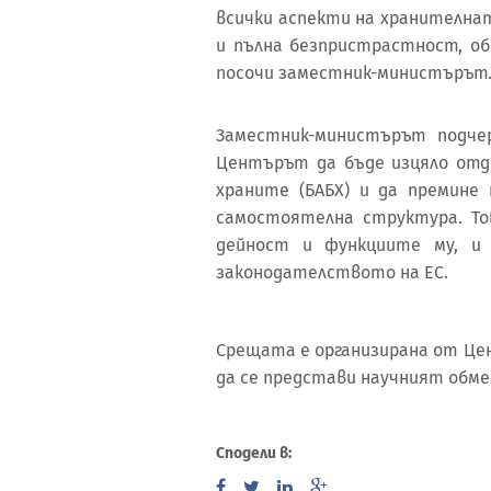
всички аспекти на хранителнат
и пълна безпристрастност, об
посочи заместник-министърът
Заместник-министърът подче
Центърът да бъде изцяло отде
храните (БАБХ) и да премине
самостоятелна структура. То
дейност и функциите му, и
законодателството на ЕС.
Срещата е организирана от Цент
да се представи научният обме
Сподели в: