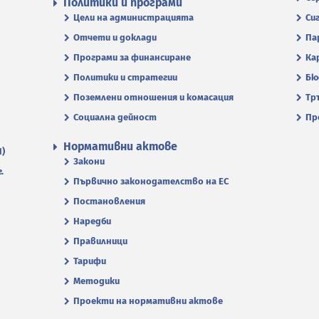
Политики и програми
Цели на администрацията
Си
Отчети и доклади
Па
Програми за финансиране
Ка
Политики и стратегии
Бю
Поземлени отношения и комасация
Тр
Социална дейност
Пр
Нормативни актове
П)
Закони
.
Първично законодателство на ЕС
Постановления
Наредби
Правилници
Тарифи
Методики
Проекти на нормативни актове