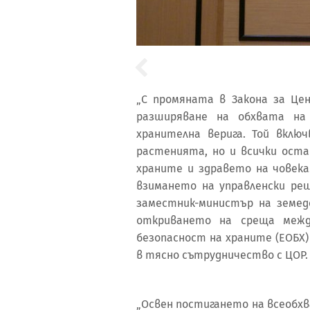
„С промяната в Закона за Цен
разширяване на обхвата на
хранителна верига. Той вклю
растенията, но и всички оста
храните и здравето на човека
взимането на управленски ре
заместник-министър на земе
откриването на среща межд
безопасност на храните (EОБХ)
в тясно сътрудничество с ЦОР.
„Освен постигането на всеобхв