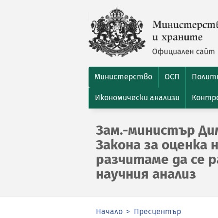
Министерство
ОСП
Полити
Икономически анализи
Контро
Зам.-министър Ди
Закона за оценка 
разчитаме да се 
научния анализ
Начало
Пресцентър