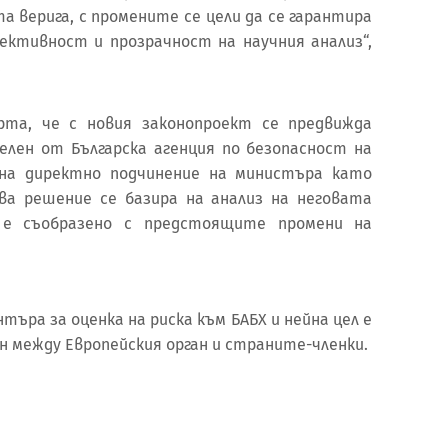
а верига, с промените се цели да се гарантира
ективност и прозрачност на научния анализ“,
.
рта, че с новия законопроект се предвижда
лен от Българска агенция по безопасност на
 на директно подчинение на министъра като
ва решение се базира на анализ на неговата
 е съобразено с предстоящите промени на
ъра за оценка на риска към БАБХ и нейна цел е
н между Европейския орган и страните-членки.