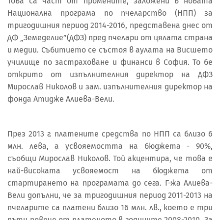
Това са част от промените, заложени в новата
Национална програма по пчеларство (НПП) за
тригодишния период 2014-2016, представена днес от
ДФ „Земеделие”(ДФЗ) пред пчелари от цялата страна
и медии. Събитието се състоя в аулата на Висшето
училище по застраховане и финанси в София. То бе
открито от изпълнителния директор на ДФЗ
Мирослав Николов и зам. изпълнителния директор на
фонда Атидже Алиева-Вели.
През 2013 г. платените средства по НПП са близо 6
млн. лева, а усвояемостта на бюджета - 90%,
съобщи Мирослав Николов. Той акцентира, че това е
най-високата усвояемост на бюджета от
стартирането на програмата до сега. Г-жа Алиева-
Вели допълни, че за тригодишния период 2011-2013 на
пчеларите са платени близо 16 млн. лв., което е три
пъти повече от платеното в годините 2008-2010. За