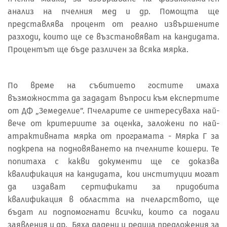
анализ на пчелния мед и др. Помощта ще
представлява процент от реално извършените
разходи, които ще се възстановяват на кандидата.
Процентът ще бъде различен за всяка мярка.
По време на събитието гостите имаха
възможността да зададат въпроси към експертите
от ДФ „Земеделие”. Пчеларите се интересуваха най-
вече от критериите за оценка, заложени по най-
атрактивната мярка от програмата - Мярка Г за
подкрепа на подновяването на пчелните кошери. Те
попитаха с какви документи ще се доказва
квалификация на кандидата, кои институции могат
да издават сертификати за придобита
квалификация в областта на пчеларството, ще
бъдат ли подпомогнати всички, които са подали
заявления и др. Бяха дадени и редица предложения за