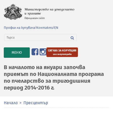
Профил на купувача
|
Контакти
|
EN
СИГНАЛ ЗА КОРУПЦИЯ
TOGGLE
МЕНЮ
или злоупотреби
NAVIGATION
В началото на януари започва
приемът по Националната програма
по пчеларство за тригодишния
период 2014-2016 г.
Начало
Пресцентър