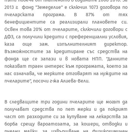
2013 г. фонд "Земеделие" е сключил 1073 договора по
пчеларската програма. В 87% от тях
бенефициентите са реализирали плановете си.
Освен това 20% от пчеларите, сключили договори с
ДФЗ, са получили кредити с преференциални условия,
каза още зам. изпълнителният директор.
Възможностите за кредитиране със средства на
фонда ще се запази и в новата НПП. "Данните
показват траен интерес към програмата, което за
нас означава, че мерките отговарят на нуждите на
пчеларите", посочи г-жа Алиева-Вели.
В следващите три години пчеларите ще могат да
получават средства по пет мерки и да покрият
част от разходите си за купуване на лекарства за
борба срещу вароатозата, за кошери, отводки и
пчелни майки, за извършване на физикохимичен