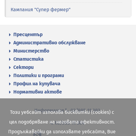
Кампания "Супер фермер"
Пресцентър
Административно обслужване
Министерство
Статистика
Сектори
Политики и програми
Профил на купувача
Нормативни актове
Информация
02/985 11 383
Този уебсайт използва бисквитки (cookies) с
цел подобряване на неговата ефективност.
02/985 11 384
Продължавайки да използвате уебсайта, Вие