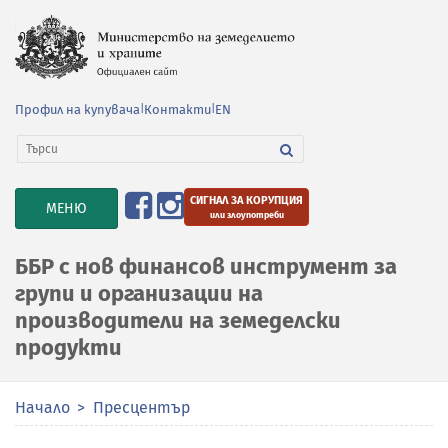
Профил на купувача
|
Контакти
|
EN
СИГНАЛ ЗА КОРУПЦИЯ
TOGGLE
МЕНЮ
или злоупотреби
NAVIGATION
ББР с нов финансов инструмент за
групи и организации на
производители на земеделски
продукти
Начало
Пресцентър