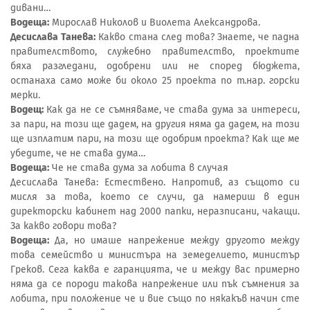
дивани…
Водеща:
Мирослав Николов и Виолета Александрова.
Десислава Танева:
Какво стана след това? Знаете, че падна
правителството, служебно правителство, проектите
бяха разгледани, одобрени или не според бюджета,
останаха само може би около 25 проекта по т.нар. горски
мерки.
Водещ:
Как да не се съмняваме, че става дума за интереси,
за пари, на този ще дадем, на другия няма да дадем, на този
ще изплатим пари, на този ще одобрим проекта? Как ще ме
убедите, че не става дума…
Водеща:
Че не става дума за лобита в случая
Десислава Танева: Естествено. Напротив, аз същото си
мисля за това, което се случи, да намериш в един
директорски кабинет над 2000 папки, неразписани, чакащи.
За какво говори това?
Водеща:
Да, но имаше напрежение между другото между
това семейство и министъра на земеделието, министър
Греков. Сега каква е гаранцията, че и между вас примерно
няма да се породи такова напрежение или пък съмнения за
лобита, при положение че и вие също по някакъв начин сте