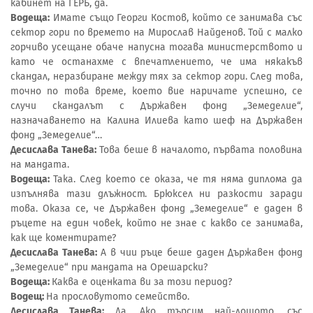
кабинет на ГЕРБ, да.
Водеща:
Имате също Георги Костов, който се занимава със
сектор гори по времето на Мирослав Найденов. Той с малко
горчиво усещане обаче напусна тогава министерството и
като че останахме с впечатлението, че има някакъв
скандал, неразбиране между тях за сектор гори. След това,
точно по това време, което вие наричате успешно, се
случи скандалът с Държавен фонд „Земеделие“,
назначаването на Калина Илиева като шеф на Държавен
фонд „Земеделие“…
Десислава Танева:
Това беше в началото, първата половина
на мандата.
Водеща:
Така. След което се оказа, че тя няма диплома да
изпълнява тази длъжност. Брюксел ни разкости заради
това. Оказа се, че Държавен фонд „Земеделие“ е даден в
ръцете на един човек, който не знае с какво се занимава,
как ще коментирате?
Десислава Танева:
А в чии ръце беше даден Държавен фонд
„Земеделие“ при мандата на Орешарски?
Водеща:
Каква е оценката ви за този период?
Водещ:
На прословутото семейство.
Десислава Танева:
Да. Ако търсим най-лошото, със