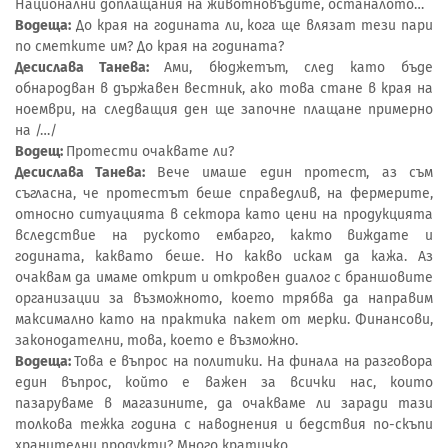
Национални доплащания на животновъдите, останалото…
Водеща:
До края на годината ли, кога ще влязат тези пари
по сметките им? До края на годината?
Десислава Танева:
Ами, бюджетът, след като бъде
обнародван в държавен вестник, ако това стане в края на
ноември, на следващия ден ще започне плащане примерно
на /…/
Водещ:
Протести очаквате ли?
Десислава Танева:
Вече имаше един протест, аз съм
съгласна, че протестът беше справедлив, на фермерите,
относно ситуацията в сектора като цени на продукцията
вследствие на руското ембарго, както виждате и
годината, каквато беше. Но какво искам да кажа. Аз
очаквам да имаме открит и откровен диалог с браншовите
организации за възможното, което трябва да направим
максимално като на практика пакет от мерки. Финансови,
законодателни, това, което е възможно.
Водеща:
Това е въпрос на политики. На финала на разговора
един въпрос, който е важен за всички нас, които
пазаруваме в магазините, да очакваме ли заради тази
толкова тежка година с наводнения и бедствия по-скъпи
хранителни продукти? Много кратичко.