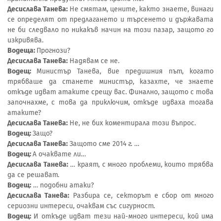
Десислава Танева:
Не смятам, цените, както знаете, винаги
се определят от предлагането и търсенето и държавата
не би следвало по никакъв начин на този пазар, защото го
изкривява.
Водеща:
Прогнози?
Десислава Танева:
Надявам се не.
Водещ:
Министър Танева, вие предишния път, когато
трябваше да станете министър, казахте, че знаете
откъде идват атаките срещу вас. Финално, защото с това
започнахме, с това да приключим, откъде идваха тогава
атаките?
Десислава Танева:
Не, не бих коментирала този въпрос.
Водещ:
Защо?
Десислава Танева:
Защото сме 2014 г. …
Водещ:
А очаквате ли…
Десислава Танева:
… краят, с много проблеми, които трябва
да се решават.
Водещ:
… подобни атаки?
Десислава Танева:
Разбира се, секторът е сбор от много
сериозни интереси, очаквам със сигурност.
Водещ:
И откъде идват тези най-много интереси, кой има