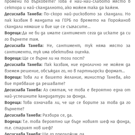
промени по върховете? Това е най-най-слабото място в
сектора и най-скандалното, ако можем така да кажем.
Десислава Танева:
По-скоро най-рисковото за скандали. Но
пак казвам в мандата на ГЕРБ по времето на Порожанов
скандали нямаше и вие ще се съгласите…
Водеща:
Да не би да имате сантимент сега да искате да си
го върнете там.
Десислава Танева:
Не, сантимент, тук няма място за
сантименти, тук има обективна оценка.
Водеща:
Ще се върне ли на този пост?
Десислава Танева:
Пак казвам, ние еднолично не можем да
вземем решение, обсъждах го, но в партньорски формат…
Водеща:
Това ли е вашето желание, министър Танева, ако
вие трябваше да решавате?
Десислава Танева:
Аз смятам, че това е вероятно една от
най-успешните кандидатури за фонда.
Водеща:
Това означава ли, че ще се борите за това да го
върнете?
Десислава Танева:
Разбира се, да.
Водеща:
Т.е. това вероятно ще бъде новият шеф на фонда,
т.е. старият нов шеф?
Десислава Танева:
Ще го предложим, да.