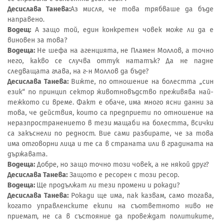
Десислава Танева:
Аз мисля, че това трябваше да бъде
направено.
Водещ:
А защо той, един конкретен човек може ли да е
виновен за това?
Водеща:
Не шефа на агенцията, не Пламен Моллов, а точно
него, какво се случва оттук нататък? Да не падне
следващата глава, на г-н Моллов да бъде?
Десислава Танева:
Вижте, по отношение на болестта „син
език“ по принцип сектор животновъдство преживява най-
тежкото си време. Факт е обаче, има много ясни данни за
това, че действия, които са предприети по отношение на
неразпространението в тези мащаби на болестта, всички
са закъснели по редност. Вие сами разбирате, че за това
има отговорни лица и те са в страната или в градината на
държавата.
Водеща:
Добре, но защо точно този човек, а не някой друг?
Десислава Танева:
Защото е ресорен с този ресор.
Водеща:
Ще продължат ли тези промени и рокади?
Десислава Танева:
Рокади ще има, пак казвам, само тогава,
когато управленските екипи на съответното ниво не
приемат, не са в състояние да провеждат политиките,