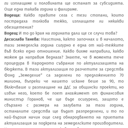
ги изплащаме и половината ще останат за субсидията.
Още една такава година и фалираме.
Водеща:
Какво правите сега с тези стопани, които
пострадаха толкова тежко, изплащате ли някакви
обезщетения?
Водещ:
И то до края на годината дали ще се случи това?
Десислава Танева:
Наистина, както започнах и в началото,
тази земеделска година сигурно е една от най-тежките
във всяко едно отношение. Какво бихме направили, какво
можем да направим веднага? Знаете, че в момента тече
процедура в Народното събрание по актуализацията на
бюджета. В тази актуализация по разчетите за средства
Фонд „Земеделие“ са заделени по предложението 70
милиона, въпреки че нашето искане беше за 90, то
включваше и разплащане на ДДС за общински проекти, но
извън него, което бе поет ангажимент от финансовия
министър Горанов, че ще бъде осигурено, защото е
свързано с размера на загубата за тази година,
останалите средства ще бъдат разпределени, и то по
най-бързия начин още след обнародването на приетата
актуализация за подкрепа на земеделските производители.