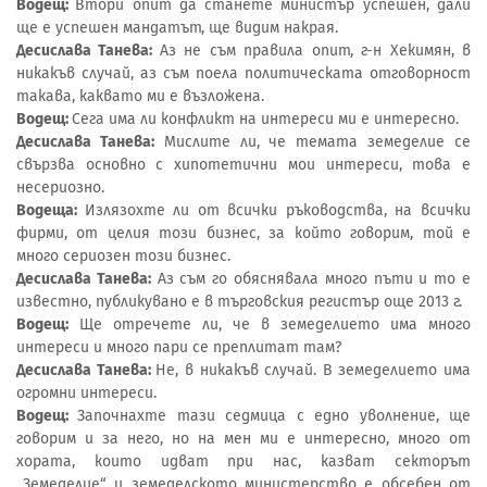
Водещ:
Втори опит да станете министър успешен, дали
ще е успешен мандатът, ще видим накрая.
Десислава Танева:
Аз не съм правила опит, г-н Хекимян, в
никакъв случай, аз съм поела политическата отговорност
такава, каквато ми е възложена.
Водещ:
Сега има ли конфликт на интереси ми е интересно.
Десислава Танева:
Мислите ли, че темата земеделие се
свързва основно с хипотетични мои интереси, това е
несериозно.
Водеща:
Излязохте ли от всички ръководства, на всички
фирми, от целия този бизнес, за който говорим, той е
много сериозен този бизнес.
Десислава Танева:
Аз съм го обяснявала много пъти и то е
известно, публикувано е в търговския регистър още 2013 г.
Водещ:
Ще отречете ли, че в земеделието има много
интереси и много пари се преплитат там?
Десислава Танева:
Не, в никакъв случай. В земеделието има
огромни интереси.
Водещ:
Започнахте тази седмица с едно уволнение, ще
говорим и за него, но на мен ми е интересно, много от
хората, които идват при нас, казват секторът
„Земеделие“ и земеделското министерство е обсебен от