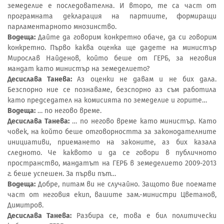
земеделие е последователна. И второ, те са част от
програмната декларация на партиите, формиращи
парламентарното мнозинство.
Водеща:
Дайте да говорим конкретно обаче, да си говорим
конкретно. Първо каква оценка ще дадете на министър
Мирослав Найденов, който беше от ГЕРБ, за неговия
мандат като министър на земеделието?
Десислава Танева:
Аз оценки не давам и не бих дала.
Безспорно ние се познаваме, безспорно аз съм работила
като председател на комисията по земеделие и горите…
Водеща:
… по негово време.
Десислава Танева:
… по негово време като министър. Като
човек, на който беше отговорността за законодателните
инициативи, приемането на законите, аз бих казала
следното. Че каквото и да се говори в публичното
пространство, мандатът на ГЕРБ в земеделието 2009-2013
г. беше успешен. За първи път…
Водеща:
Добре, питам ви не случайно. Защото вие поемате
част от неговия екип, вашите зам.-министри Цветанов,
Димитров.
Десислава Танева:
Разбира се, това е бил политически