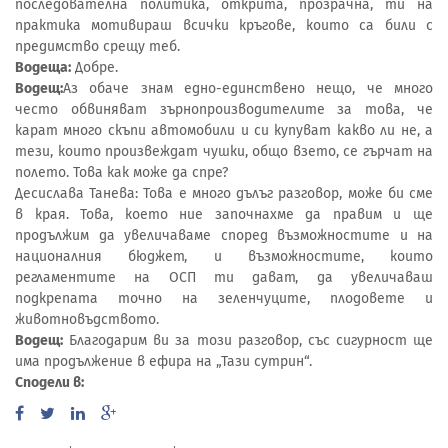
последователна политика, открита, прозрачна, ти на
практика мотивираш всички кръгове, които са били с
предимство срещу теб.
Водеща:
Добре.
Водещ:
Аз обаче знам едно-единствено нещо, че много
често обвиняват зърнопроизводителите за това, че
карат много скъпи автомобили и си купуват какво ли не, а
тези, които произвеждат чушки, общо взето, се гърчат на
полето. Това как може да спре?
Десислава Танева: Това е много дълъг разговор, може би сме
в края. Това, което ние започнахме да правим и ще
продължим да увеличаваме според възможностите и на
националния бюджет, и възможностите, които
регламентите на ОСП ти дават, да увеличаваш
подкрепата точно на зеленчуците, плодовете и
животновъдството.
Водещ:
Благодарим ви за този разговор, със сигурност ще
има продължение в ефира на „Тази сутрин“.
Сподели в: