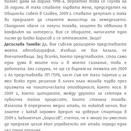
бизнес дама на година 1998-а, вероятно това се случва на
26 години. И така ставате първата жена, председател на
Общински съвет в Сливен, 2009 г. ставате депутат и така
ви предлагат да станете министър на земеделието.
Скандално обаче се получи тогава, защото ви обвиниха в
конфликт на интереси. Вие се обидихте, написахте едно
писмо до Бойко Борисов и се оттеглихте. Защо?
Десислава Танева:
Да, вие съвсем разширено представихте
моята автобиография. Изобщо не бих казала, че
впечатляваща. Зад всичко, което представихте, стои само
една дума в моите очи и в моето съзнание, това е
работата. Бях сигурна, че ще се върнем на темата от 2009
г. Аз представлява ПП ГЕРБ, част съм от тази партия и за
мен всяко едно решение в личен план минава първо през
призмата на политическата отговорност, която нося. В
2009 г., което цитирахте, между другото за сектора е
публична тайна процесите, които станаха тогава.
Излязоха в определени медии атаки, по никакъв начин, вие
знаете с какъв огромен кредит на доверие стартира в
2009 г. кабинетът „Борисов“, счетох, че е много по-уместно
да предпазя целия екип управленски от атаки поради една
или друга причина.