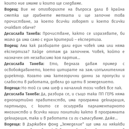
които ние имаме и които ще следваме.
Водещ:
Вие не отговорихте на въпроса дали в крайна
сметка ще грабнете метлата и ще започне това
прочистване, за което всички говорят и което всички
очакват обаче?
Десислава Танева:
Прочистване, както се изразявате, би
могло да има само с един критерий – експертиза.
Водещ:
Ама как разбирате дали един човек има или няма
експертиза? Хайде оттам да започнем. Човек, който е
назначен от независимо коя партия…
Десислава Танева:
Ето, веднага давам пример с
освобождаването, което цитирате на зам.-изпълнителния
директор. Когато има категорични данни за пропуски и
слабости в работата, довели до щети в земеделието.
Водеща:
Но той си има шеф и началник този човек все пак.
Десислава Танева:
Да, разбира се, и също така ПП ГЕРБ няма
еднопартийно правителство, има програмна декларация,
партньори, с които се осигурява парламентарното
мнозинство и всички наши политики както в програмната
декларация, така и в работата си ги съгласуваме. Даже…
Водеща:
В Държавен фонд „Земеделие“ ще има ли някакви