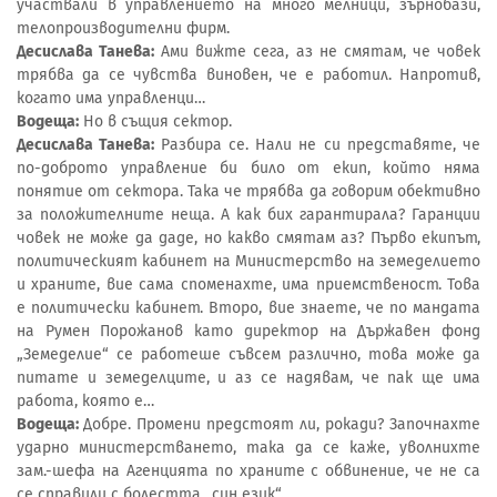
участвали в управлението на много мелници, зърнобази,
телопроизводителни фирм.
Десислава Танева:
Ами вижте сега, аз не смятам, че човек
трябва да се чувства виновен, че е работил. Напротив,
когато има управленци…
Водеща:
Но в същия сектор.
Десислава Танева:
Разбира се. Нали не си представяте, че
по-доброто управление би било от екип, който няма
понятие от сектора. Така че трябва да говорим обективно
за положителните неща. А как бих гарантирала? Гаранции
човек не може да даде, но какво смятам аз? Първо екипът,
политическият кабинет на Министерство на земеделието
и храните, вие сама споменахте, има приемственост. Това
е политически кабинет. Второ, вие знаете, че по мандата
на Румен Порожанов като директор на Държавен фонд
„Земеделие“ се работеше съвсем различно, това може да
питате и земеделците, и аз се надявам, че пак ще има
работа, която е…
Водеща:
Добре. Промени предстоят ли, рокади? Започнахте
ударно министерстването, така да се каже, уволнихте
зам.-шефа на Агенцията по храните с обвинение, че не са
се справили с болестта „син език“.