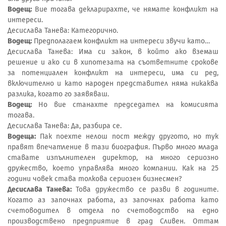
Водещ:
Вие тогава декларирахте, че нямате конфликт на
интереси.
Десислава Танева: Категорично.
Водещ:
Предполагаем конфликт на интереси звучи като…
Десислава Танева: Има си закон, в който ако вземаш
решение и ако си в хипотезата на съответните срокове
за потенциален конфликт на интереси, има си ред,
включително и като народен представител няма никаква
разлика, когато го заявяваш.
Водещ:
Но вие станахте председател на комисията
тогава.
Десислава Танева: Да, разбира се.
Водеща:
Пак поехте нелош пост между другото, но тук
правят впечатление в тази биография. Първо много млада
ставате изпълнителен директор, на много сериозно
дружество, което управлява много компании. Как на 25
години човек става толкова сериозен бизнесмен?
Десислава Танева:
Това дружество се разви в годините.
Когато аз започнах работа, аз започнах работа като
счетоводител в отдела по счетоводство на едно
производствено предприятие в град Сливен. Оттам