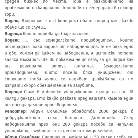
среден бизнес по места. Това е разковничето на
проблемите и скандалите, които бяха генерирани в сектор
гори.
Водещ:
Въпросът е и в контрола обаче според мен, какво
обаче ще се случи…
Водеща:
Който трябва да бъде засилен.
Водещ:
… със земеделските производители, които
пострадаха тази година от наводненията. Те не бяха едно
и две, можем да кажем не наводнения, а истински потопи
заляха България. Ще ви покажем нещо сега, за да видим как
ще реагирате оттук нататък. Земеделските
производители, чиито посеви бяха унищожени от
стихиите това лято, се надяват държавата да им
изпрати скоро обезщетение за загубите.
Водеща:
Само в Добричко унищожените площи са над 18
хиляди декара. Ето какво разказа пред нашата камера един
от пострадалите производители.
Репортер:
Айдън Сюлейман обработва 2000 декара в
добруджанското село Капитан Димитрово. След
наводненията през юни 200 декара посеви са напълно
унищожени, загубите са за десетки хиляди левове.
Айдън Сюлейман:
Сметнах ги, между 40 и 50 хиляди лева са.