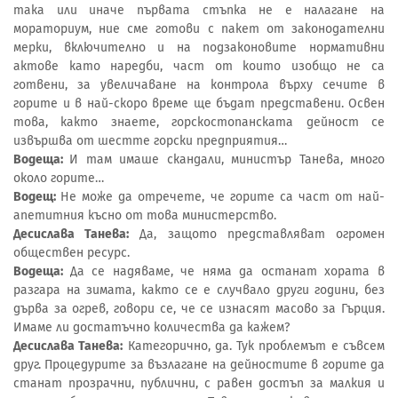
така или иначе първата стъпка не е налагане на
мораториум, ние сме готови с пакет от законодателни
мерки, включително и на подзаконовите нормативни
актове като наредби, част от които изобщо не са
готвени, за увеличаване на контрола върху сечите в
горите и в най-скоро време ще бъдат представени. Освен
това, както знаете, горскостопанската дейност се
извършва от шестте горски предприятия…
Водеща:
И там имаше скандали, министър Танева, много
около горите…
Водещ:
Не може да отречете, че горите са част от най-
апетитния късно от това министерство.
Десислава Танева:
Да, защото представляват огромен
обществен ресурс.
Водеща:
Да се надяваме, че няма да останат хората в
разгара на зимата, както се е случвало други години, без
дърва за огрев, говори се, че се изнасят масово за Гърция.
Имаме ли достатъчно количества да кажем?
Десислава Танева:
Категорично, да. Тук проблемът е съвсем
друг. Процедурите за възлагане на дейностите в горите да
станат прозрачни, публични, с равен достъп за малкия и