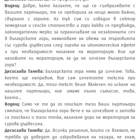
Водещ:
Добре, като казахте, че ще се съобразявате с
вашите партньори, те се пребориха за нещо много важно,
свързано с горите. Аз тук съм си извадил в сектор
земеделие и селско стопанство и гори какво се предвижда,
законодателни мерки за ограничаване на незаконната сеч
в българските гори, намаляване на обема на търговията
със сурова дървесина след оценка на икономическия ефект
и при необходимост налагане на мораториум. Вие ще
наложите ли мораториум, за да не изчезне българската
гора?
Десислава Танева:
Българската гора няма да изчезне. Това,
което ще направим, вие сам изчетохте текста при
необходимост. Да, този текст беше включен по искане на
нашите партньори, ние имаме пълно съгласие, това,
което…
Водещ:
Само че те да го поискат тези ваши партньори
смятат, че българската гора вече е на изчезване и затова
са поискали и тази точка, налагане дори на мораториум за
сурова дървесина.
Десислава Танева:
Да. Всички решения, които се вземат, не
трябва да доведат до изкривявания на пазара, не знам,