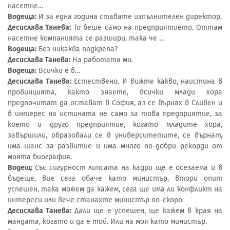
насетне…
Водеща:
И за една година ставате изпълнителен директор.
Десислава Танева:
То беше само на предприятието. Оттам
насетне компанията се разшири, така че …
Водеща:
Без никаква подкрепа?
Десислава Танева:
На работата ми.
Водеща:
Всичко е в…
Десислава Танева:
Естествено. И вижте какво, наистина в
провинцията, както знаете, всички млади хора
предпочитат да остават в София, аз се върнах в Сливен и
в интерес на истината не само за това предприятие, за
което и друго предприятие, когато младите хора,
завършили, образовали се в университетите, се върнат,
има шанс за развитие и има много по-добри рекорди от
моята биография.
Водещ:
Със сигурност липсата на кадри ще е осезаема и в
бъдеще, вие сега обаче като министър, втори опит
успешен, така можем да кажем, сега ще има ли конфликт на
интереси или вече станахте министър по-скоро
Десислава Танева:
Дали ще е успешен, ще кажем в края на
мандата, когато и да е той. Или на моя като министър.