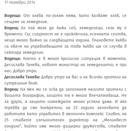
17 Ноември 2014
Водеща:
От хляба по-голям няма, като казваме хляб, се
сещаме за земеделие.
Водещ:
Аз пък мога да кажа сей, земеделецо, сега му е
времето. Със сигурност не е приключила, есенната сеитба,
нещо много важно за следващата година. Плановете какви
са обаче на управляващите за това какво ще се случва в
сектора земеделие.
Водеща:
Което е в много кризисна ситуация в момента.
Десислава Танева, новият министър на земеделието, е при
нас. Добро утро.
Десислава Танева:
Добро утро на вас и на всички зрители на
сутрешния блок.
Водещ:
На мен ми се иска да запознаем нашите зрители с
вашата биография, защото тя е много впечатляваща. Не
за друго, а защото изглеждате много успяла дама. И ако
трябва да сме конкретни, на 23 години започвате да
работите като управител в мелничен комплекс Сливен, на
25 ставате изпълнителен директор на „Мелинвест
холдинг“, който има много дъщерни дружества, ставате