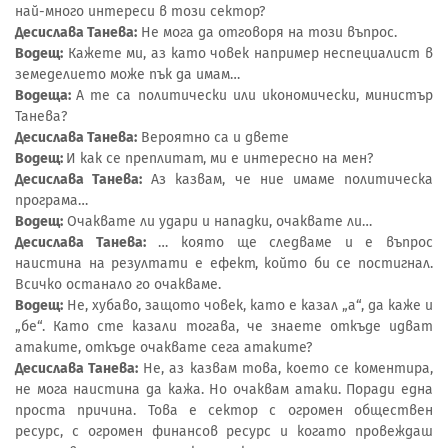
най-много интереси в този сектор?
Десислава Танева:
Не мога да отговоря на този въпрос.
Водещ:
Кажете ми, аз като човек например неспециалист в
земеделието може пък да имам…
Водеща:
А те са политически или икономически, министър
Танева?
Десислава Танева:
Вероятно са и двете
Водещ:
И как се преплитат, ми е интересно на мен?
Десислава Танева:
Аз казвам, че ние имаме политическа
програма…
Водещ:
Очаквате ли удари и нападки, очаквате ли…
Десислава Танева:
… която ще следваме и е въпрос
наистина на резултати е ефект, който би се постигнал.
Всичко останало го очакваме.
Водещ:
Не, хубаво, защото човек, като е казал „а“, да каже и
„бе“. Като сте казали тогава, че знаете откъде идват
атаките, откъде очаквате сега атаките?
Десислава Танева:
Не, аз казвам това, което се коментира,
не мога наистина да кажа. Но очаквам атаки. Поради една
проста причина. Това е сектор с огромен обществен
ресурс, с огромен финансов ресурс и когато провеждаш