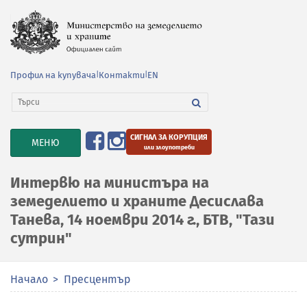
Профил на купувача
|
Контакти
|
EN
СИГНАЛ ЗА КОРУПЦИЯ
TOGGLE
МЕНЮ
или злоупотреби
NAVIGATION
Интервю на министъра на
земеделието и храните Десислава
Танева, 14 ноември 2014 г., БТВ, "Тази
сутрин"
Начало
Пресцентър