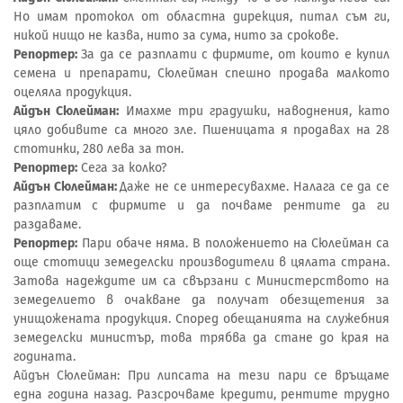
Но имам протокол от областна дирекция, питал съм ги,
никой нищо не казва, нито за сума, нито за срокове.
Репортер:
За да се разплати с фирмите, от които е купил
семена и препарати, Сюлейман спешно продава малкото
оцеляла продукция.
Айдън Сюлейман:
Имахме три градушки, наводнения, като
цяло добивите са много зле. Пшеницата я продавах на 28
стотинки, 280 лева за тон.
Репортер:
Сега за колко?
Айдън Сюлейман:
Даже не се интересувахме. Налага се да се
разплатим с фирмите и да почваме рентите да ги
раздаваме.
Репортер:
Пари обаче няма. В положението на Сюлейман са
още стотици земеделски производители в цялата страна.
Затова надеждите им са свързани с Министерството на
земеделието в очакване да получат обезщетения за
унищожената продукция. Според обещанията на служебния
земеделски министър, това трябва да стане до края на
годината.
Айдън Сюлейман: При липсата на тези пари се връщаме
една година назад. Разсрочваме кредити, рентите трудно