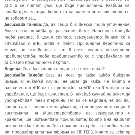
ДПС и се питат дали ще бъде прочистено. Разбира се,
става дума за хора, които са назначени не на мястото си,
не говорим за…
Десислава Танева:
Да, аз също бих внесла това уточнение.
Много ясно трябва да разграничаваме. Наистина битува
това мнение, в целия сектор, земеделието винаги се е
свързвало с ДПС, това е факт. Причините вероятно са
много, но основната е, че в тези години, последните
правителства, това правителство се е управлявало от
ДПС като политическа партия.
Водеща:
Сега как стоят нещата на този етап?
Десислава Танева:
Сега аз мога да кажа какво виждане
имаме. В никакъв случай не мога да кажа, че който е
назначен от ДПС или с препоръки на ДПС или в мандата на
управление, ще бъде изчистен. В никакъв случай не искам да
употребявам тези термини. Но аз се надявам, че всички,
които са на средния мениджмънт, на определени позиции в
системата на Министерството на земеделието и
храните, ще изпълняват политиките, които има нашият
политически кабинет. Тези политики първо са основна част
от предизборната платформа на ПП ГЕРБ, която за сектор