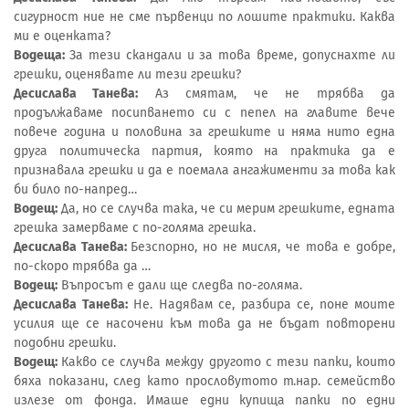
сигурност ние не сме първенци по лошите практики. Каква
ми е оценката?
Водеща:
За тези скандали и за това време, допуснахте ли
грешки, оценявате ли тези грешки?
Десислава Танева:
Аз смятам, че не трябва да
продължаваме посипването си с пепел на главите вече
повече година и половина за грешките и няма нито една
друга политическа партия, която на практика да е
признавала грешки и да е поемала ангажименти за това как
би било по-напред…
Водещ:
Да, но се случва така, че си мерим грешките, едната
грешка замерваме с по-голяма грешка.
Десислава Танева:
Безспорно, но не мисля, че това е добре,
по-скоро трябва да …
Водещ:
Въпросът е дали ще следва по-голяма.
Десислава Танева:
Не. Надявам се, разбира се, поне моите
усилия ще се насочени към това да не бъдат повторени
подобни грешки.
Водещ:
Какво се случва между другото с тези папки, които
бяха показани, след като прословутото т.нар. семейство
излезе от фонда. Имаше едни купища папки по едни