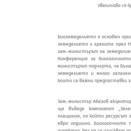
Увеличава се 
Биоземеделието е основен пр
земеделието и храните през Но
зам.-министърът на земеделие
Конференция за биологичното
министърът подчерта, че Бълг
земеделието и много запазен
които са важни предпоставки 
Зам.-министър Абазов акценти
ще въведе компонент „Зел
плащания, по който ресурсът з
евро годишно. Биологичните
директно, без да се изискват 