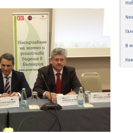
Но
Ne
Гал
В 
Ка