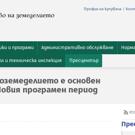
Профил на купувача
Кон
|
ки и програми
Административно обслужване
Норм
л и техническа инспекция
Пресцентър
иоземеделието е основен
овия програмен период
RS
Пре