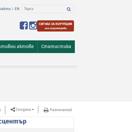
такти
EN
|
СИГНАЛ ЗА КОРУПЦИЯ
или злоупотреби
ативни актове
Статистика
Сподели
S
Разпечатай
сцентър