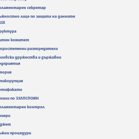
рламентарен секретар
ъжностно лице по защита на данните
МЗХ
руктура
итен комитет
оростепенни разпоредители
рговски дружества и държавни
едприятия
тория
тикорупция
ртификати
гнали по ЗЗЛПСПОИН
рламентарен контрол
риери
джет
ъжни процедури