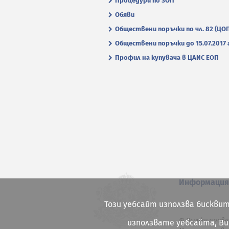
Процедури по ЗОП
Обяви
Обществени поръчки по чл. 82 (ЦО
Обществени поръчки до 15.07.2017 г
Профил на купувача в ЦАИС ЕОП
Информаци
Този уебсайт използва бисквит
© Всички права
използвате уебсайта, В