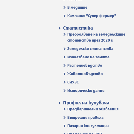
В медиите
Кампания "Супер фермер"
Статистика
Преброяване на земеделските
стопанства през 2020 г.
Земеделски стопанства
Използване на земята
Растениевъдство
Животновъдство
СИУЗС
Исторически данни
Профил на купувача
Предварителни обявления
Вътрешни правила
Пазарни консултации