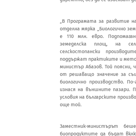
„В Програмата за развитие на
отделна мярка „Биологично зем
е 110 млн. евро. Подпомага
земеделска площ, на сел
селскостопански производи
поддържат практиките и метод
министър Абазов. Той поясни,
от решаващо значение за съ
биологично производство. По
изнася на външните пазари. 
условия на българските произво
още той.
Заместник-министърът беш
биопродуктите да бъдат вклю