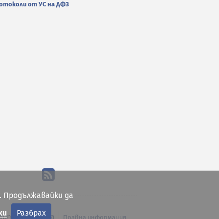
отоколи от УС на ДФЗ
. Продължавайки да
ки
Разбрах
арта на сайта
Правна информация