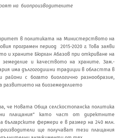
броят на биопроизводителите
иоритет в политиката на Министерството на
вия програмен период 2015-2020 г. Това заяви
то и храните Бюрхан Абазов при откриване на
 земеделие и качеството на храните. Зам.-
ария има дългогодишни традиции в областта в
и райони с богато биологично разнообразие,
за развитието на биоземеделието
ра, че Новата Обща селскостопанска политика
ени плащания” като част от директните
а българските фермери е в размер на 240 млн.
 производители ще получават тези плащания
допълнителни ангажименти от тях.