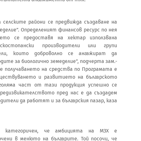
 селските райони се предвижда създаване на
еделие”. Определеният финансов ресурс по нея
нето се предоставя на хектар използвана
скостопански производители или групи
тели, които доброволно се ангажират да
ите за биологично земеделие”, подчерта зам.-
 че получаването на средства по Програмата е
ществуването и развитието на българското
-голяма част от тази продукция успешно се
Предизвикателството пред нас е да създадем
дители да работят и за българския пазар, каза
е категоричен, че амбицията на МЗХ е
чени в менюто на българите. Той посочи, че