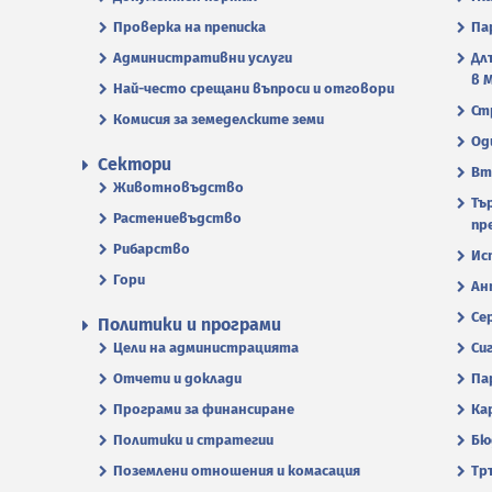
Проверка на преписка
Па
Административни услуги
Дл
в 
Най-често срещани въпроси и отговори
Ст
Комисия за земеделските земи
Од
Сектори
Вт
Животновъдство
Тъ
Растениевъдство
пр
Рибарство
Ис
Гори
Ан
Се
Политики и програми
Цели на администрацията
Си
Отчети и доклади
Па
Програми за финансиране
Ка
Политики и стратегии
Бю
Поземлени отношения и комасация
Тр