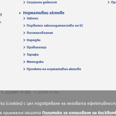
Социална дейност
Пр
Нормативни актове
П)
Закони
.
Първично законодателство на ЕС
Постановления
Наредби
Правилници
Тарифи
Методики
Проекти на нормативни актове
я
02/985 11 383
02/985 11 384
ки (cookies) с цел подобряване на неговата ефективност
 запазени 2026
ие приемате нашата
Политика за използване на бисквит
К