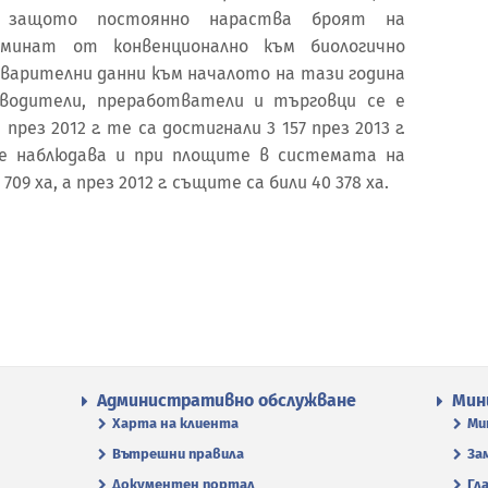
защото постоянно нараства броят на
еминат от конвенционално към биологично
дварителни данни към началото на тази година
зводители, преработватели и търговци се е
през 2012 г. те са достигнали 3 157 през 2013 г.
се наблюдава и при площите в системата на
 709 ха, а през 2012 г. същите са били 40 378 ха.
Административно обслужване
Мин
Харта на клиента
Ми
Вътрешни правила
За
Документен портал
Гл