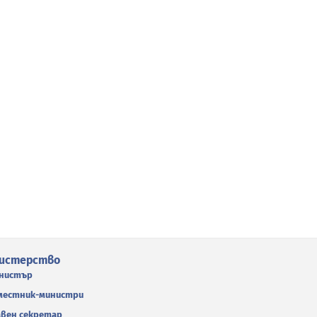
истерство
нистър
местник-министри
авен секретар