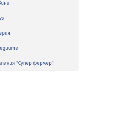
вини
ws
ерия
медиите
мпания "Супер фермер"