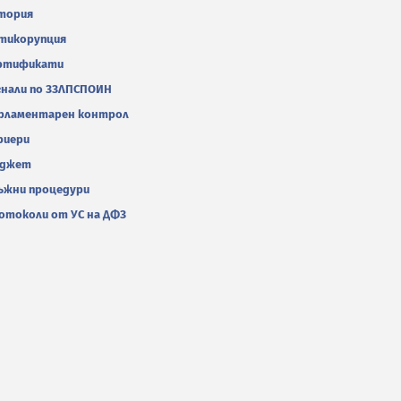
тория
тикорупция
ртификати
гнали по ЗЗЛПСПОИН
рламентарен контрол
риери
джет
ъжни процедури
отоколи от УС на ДФЗ