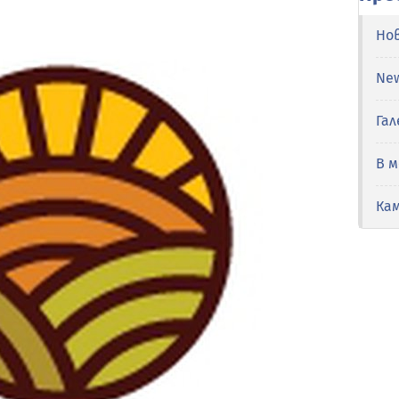
Но
Ne
Гал
В 
Ка