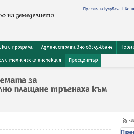
Профил на купувача
Кон
|
ки и програми
Административно обслужване
Норм
л и техническа инспекция
Пресцентър
хемата за
но плащане тръгнаха към
RS
Пре