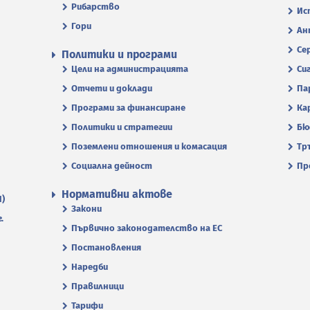
Рибарство
Ис
Гори
Ан
Се
Политики и програми
Цели на администрацията
Си
Отчети и доклади
Па
Програми за финансиране
Ка
Политики и стратегии
Бю
Поземлени отношения и комасация
Тр
Социална дейност
Пр
Нормативни актове
П)
Закони
.
Първично законодателство на ЕС
Постановления
Наредби
Правилници
Тарифи