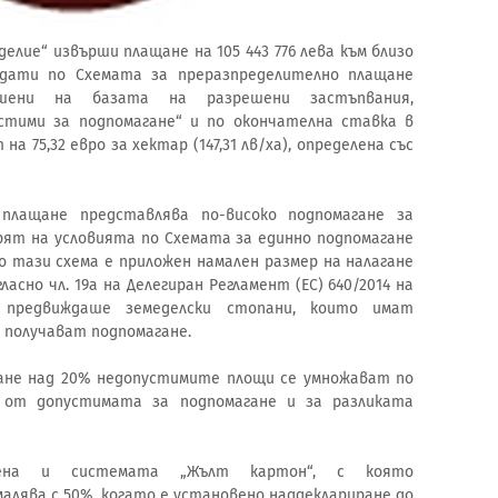
делие“ извърши плащане на 105 443 776 лева към близо
идати по Схемата за преразпределително плащане
ршени на базата на разрешени застъпвания,
устими за подпомагане“ и по окончателна ставка в
 75,32 евро за хектар (147,31 лв/ха), определена със
плащане представлява по-високо подпомагане за
рят на условията по Схемата за единно подпомагане
по тази схема е приложен намален размер на налагане
асно чл. 19а на Делегиран Регламент (ЕС) 640/2014 на
т предвиждаше земеделски стопани, които имат
е получават подпомагане.
ране над 20% недопустимите площи се умножават по
а от допустимата за подпомагане и за разликата
ена и системата „Жълт картон“, с която
лява с 50%, когато е установено наддеклариране до