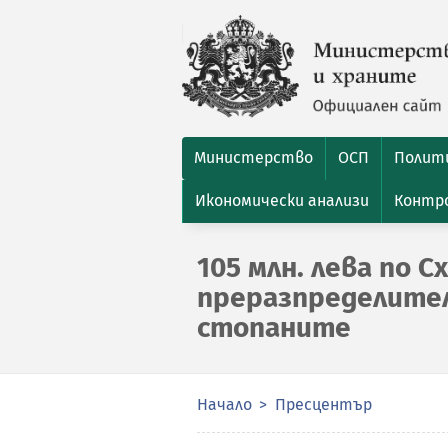
Министерство
ОСП
Полити
Икономически анализи
Контро
105 млн. лева по С
преразпределител
стопаните
Начало
Пресцентър