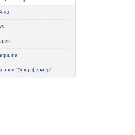
вини
ws
ерия
медиите
мпания "Супер фермер"