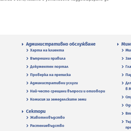
Административно обслужване
Мин
Харта на клиента
Ми
Вътрешни правила
За
Документен портал
Гл
Проверка на преписка
Па
Административни услуги
Дл
в 
Най-често срещани въпроси и отговори
Ст
Комисия за земеделските земи
Од
Сектори
Вт
Животновъдство
Тъ
Растениевъдство
пр