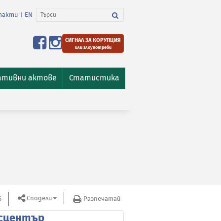
такти
EN
|
СИГНАЛ ЗА КОРУПЦИЯ
или злоупотреби
ативни актове
Статистика
Сподели
S
Разпечатай
сцентър