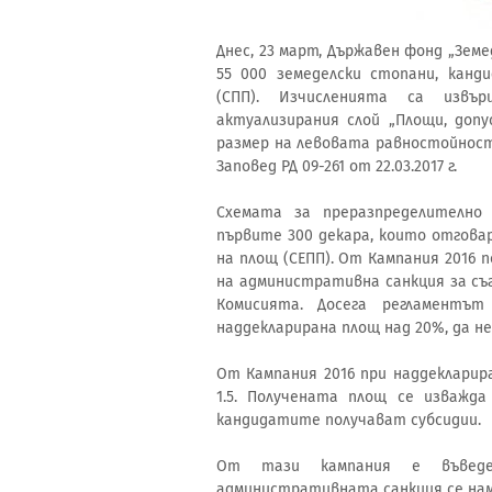
Днес, 23 март, Държавен фонд „Земе
55 000 земеделски стопани, канд
(СПП). Изчисленията са извъ
актуализирания слой „Площи, доп
размер на левовата равностойност на
Заповед РД 09-261 от 22.03.2017 г.
Схемата за преразпределително 
първите 300 декара, които отгова
на площ (СЕПП). От Кампания 2016 
на административна санкция за съгл
Комисията. Досега регламентъ
наддекларирана площ над 20%, да н
От Кампания 2016 при наддеклари
1.5. Получената площ се изважд
кандидатите получават субсидии.
От тази кампания е въвед
административната санкция се нама