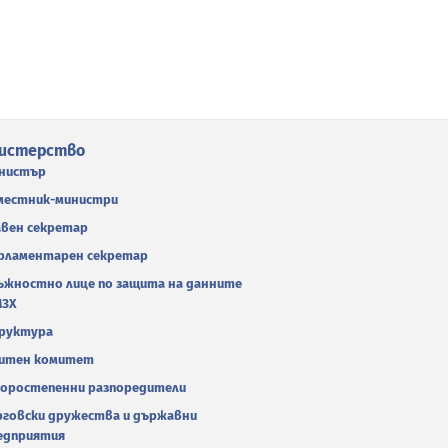
истерство
нистър
местник-министри
авен секретар
рламентарен секретар
ъжностно лице по защита на данните
МЗХ
руктура
итен комитет
оростепенни разпоредители
рговски дружества и държавни
едприятия