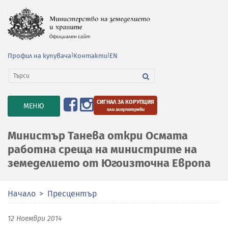
Профил на купувача
|
Контакти
|
EN
СИГНАЛ ЗА КОРУПЦИЯ
TOGGLE
МЕНЮ
или злоупотреби
NAVIGATION
Министър Танева откри Осмата
работна среща на министрите на
земеделието от Югоизточна Европа
Начало
Пресцентър
12 Ноември 2014