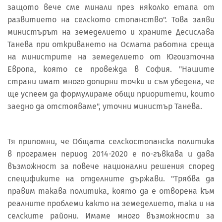
защото вече сме минали през няколко етапа от
развитието на селското стопанство". Това заяви
министърът на земеделието и храните Десислава
Танева при откриването на Осмата работна среща
на министрите на земеделието от Югоизточна
Европа, която се провежда в София. "Нашите
страни имат много допирни точки и съм убедена, че
ще успеем да формулираме общи приоритети, които
заедно да отстояваме", уточни министър Танева.
Тя припомни, че Общата селскостопанска политика
в програмен период 2014-2020 е по-гъвкава и дава
възможност за повече национални решения според
спецификите на отделните държави. "Трябва да
правим такава политика, която да е отворена към
реалните проблеми както на земеделието, така и на
селските райони. Имаме много възможности за