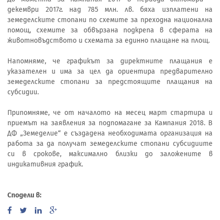
декември 2017г. над 785 млн. лв. бяха изплатени на
земеделските стопани по схемите за преходна национална
помощ, схемите за обвързана подкрепа в сферата на
животновъдството и схемата за единно плащане на площ.
Напомняме, че графикът за директните плащания е
указателен и има за цел да ориентира предварително
земеделските стопани за предстоящите плащания на
субсидии.
Припомняме, че от началото на месец март стартира и
приемът на заявления за подпомагане за Кампания 2018. В
ДФ „Земеделие“ е създадена необходимата организация на
работа за да получат земеделските стопани субсидиите
си в срокове, максимално близки до заложените в
индикативния график.
Сподели в: