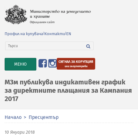
Профил на купувача
|
Контакти
|
EN
СИГНАЛ ЗА КОРУПЦИЯ
TOGGLE
МЕНЮ
или злоупотреби
NAVIGATION
МЗм публикува индикативен график
за директните плащания за Кампания
2017
Начало
Пресцентър
10 Януари 2018