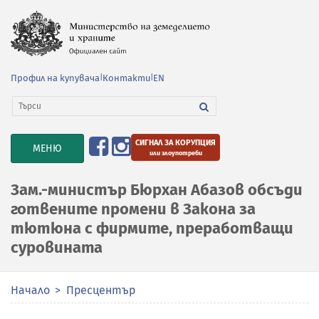
Профил на купувача
|
Контакти
|
EN
СИГНАЛ ЗА КОРУПЦИЯ
TOGGLE
МЕНЮ
или злоупотреби
NAVIGATION
Зам.-министър Бюрхан Абазов обсъди
готвените промени в Закона за
тютюна с фирмите, преработващи
суровината
Начало
Пресцентър