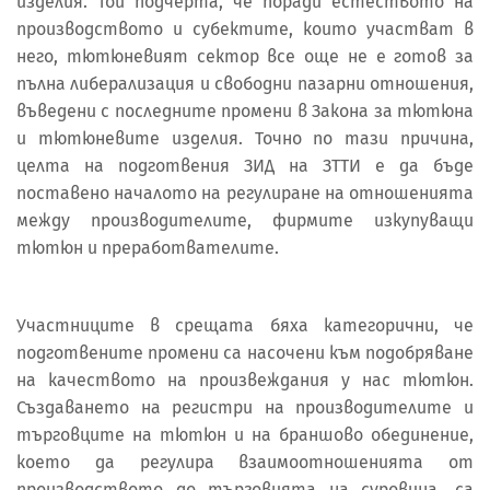
изделия. Той подчерта, че поради естеството на
производството и субектите, които участват в
него, тютюневият сектор все още не е готов за
пълна либерализация и свободни пазарни отношения,
въведени с последните промени в Закона за тютюна
и тютюневите изделия. Точно по тази причина,
целта на подготвения ЗИД на ЗТТИ е да бъде
поставено началото на регулиране на отношенията
между производителите, фирмите изкупуващи
тютюн и преработвателите.
Участниците в срещата бяха категорични, че
подготвените промени са насочени към подобряване
на качеството на произвеждания у нас тютюн.
Създаването на регистри на производителите и
търговците на тютюн и на браншово обединение,
което да регулира взаимоотношенията от
производството до търговията на суровина, са