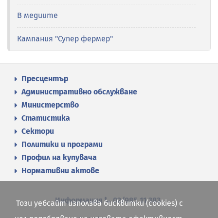
В медиите
Кампания "Супер фермер"
Пресцентър
Административно обслужване
Министерство
Статистика
Сектори
Политики и програми
Профил на купувача
Нормативни актове
Информация
02/985 11 383
Този уебсайт използва бисквитки (cookies) с