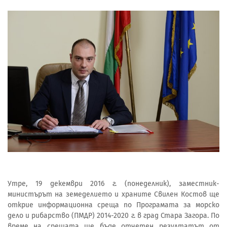
Утре, 19 декември 2016 г. (понеделник), заместник-
министърът на земеделието и храните Свилен Костов ще
открие информационна среща по Програмата за морско
дело и рибарство (ПМДР) 2014-2020 г. в град Стара Загора. По
време на срещата ще бъде отчетен резултатът от