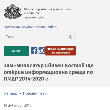
Профил на купувача
|
Контакти
|
EN
СИГНАЛ ЗА КОРУПЦИЯ
TOGGLE
МЕНЮ
или злоупотреби
NAVIGATION
Зам.-министър Свилен Костов ще
открие информационна среща по
ПМДР 2014-2020 г.
Начало
Пресцентър
18 Декември 2016