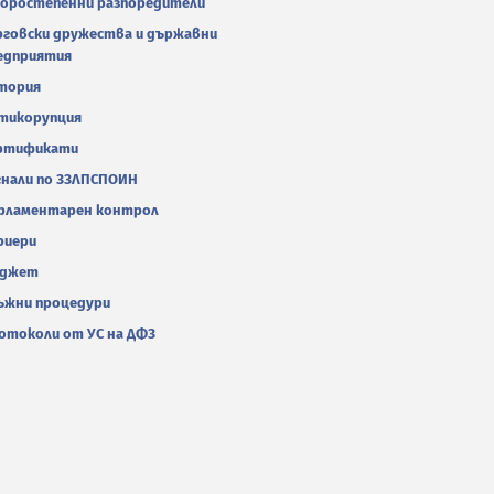
оростепенни разпоредители
рговски дружества и държавни
едприятия
тория
тикорупция
ртификати
гнали по ЗЗЛПСПОИН
рламентарен контрол
риери
джет
ъжни процедури
отоколи от УС на ДФЗ