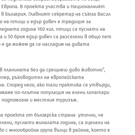
а Европа. В проекта участва и Националният
в България. Главният секретар на съюза Васил
о на птици и едър дивеч е традиция за
следната година 160 хил. птици са пуснати на
и 50 броя едър дивеч са разселени в общо пет
 е да можем да се насладим на дивата
 в планината без да срещнеш диво животно“,
епер, ръководител на европейската
. Според него, ако тази практика се утвърди,
имаме по-плътна популация на елени лопатари
 подпомогне и местния туризъм.
а проекта от българска страна уточни, че
лени, пуснати миналата година, са оцелели на
 с многобройна група вълци в района, което е