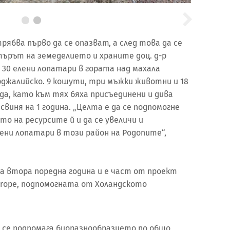
ябва първо да се опазват, а след това да се
търът на земеделието и храните доц. д-р
 30 елени лопатари в гората над махала
рджалийско. 9 кошути, три мъжки животни и 18
да, като към тях бяха присъединени и дива
 свиня на 1 година. „Целта е да се подпомогне
о на ресурсите й и да се увеличи и
ени лопатари в този район на Родопите“,
за втора поредна година и е част от проект
Europe, подпомогната от Холандското
 се подпомага биоразнообразието по общо