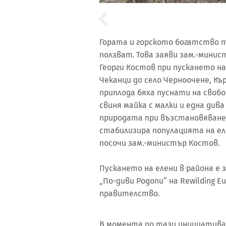
Гората и горското богатство тр
ползват. Това заяви зам.-минис
Георги Костов при пускането на
Чеканци до село Черноочене, Къ
приплода бяха пуснати на свобо
свиня майка с малки и една дива
природата при възстановяванет
стабилизира популацията на ел
посочи зам.-министър Костов.
Пускането на елени в района е 
„По-диви Родопи“ на Rewilding 
правителство.
В момента по тази инициатива