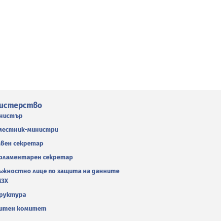
истерство
нистър
местник-министри
авен секретар
рламентарен секретар
ъжностно лице по защита на данните
МЗХ
руктура
итен комитет