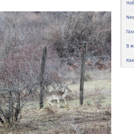
Но
Ne
Гал
В 
Ка