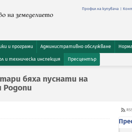
Профил на купувача
Кон
|
ки и програми
Административно обслужване
Норм
л и техническа инспекция
Пресцентър
атари бяха пуснати на
и Родопи
RS
Пре