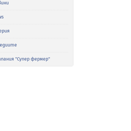
вини
ws
ерия
медиите
мпания "Супер фермер"