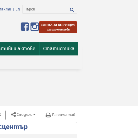
такти
EN
|
СИГНАЛ ЗА КОРУПЦИЯ
или злоупотреби
ативни актове
Статистика
Сподели
S
Разпечатай
сцентър