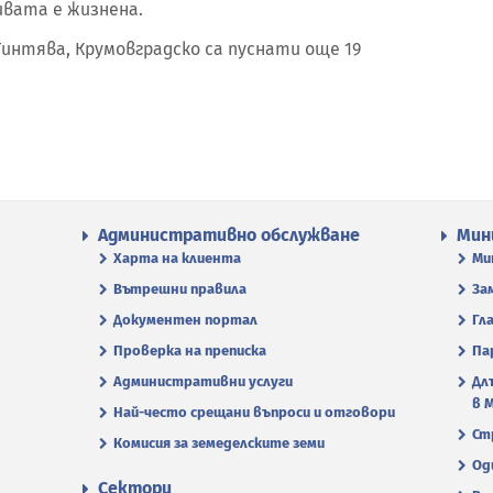
ивата е жизнена.
Тинтява, Крумовградско са пуснати още 19
Административно обслужване
Мин
Харта на клиента
Ми
Вътрешни правила
За
Документен портал
Гл
Проверка на преписка
Па
Административни услуги
Дл
в 
Най-често срещани въпроси и отговори
Ст
Комисия за земеделските земи
Од
Сектори