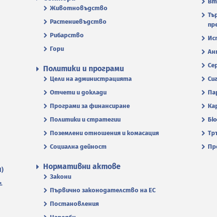
Вт
Животновъдство
Тъ
Растениевъдство
пр
Рибарство
Ис
Гори
Ан
Се
Политики и програми
Цели на администрацията
Си
Отчети и доклади
Па
Програми за финансиране
Ка
Политики и стратегии
Бю
Поземлени отношения и комасация
Тр
Социална дейност
Пр
Нормативни актове
П)
Закони
.
Първично законодателство на ЕС
Постановления