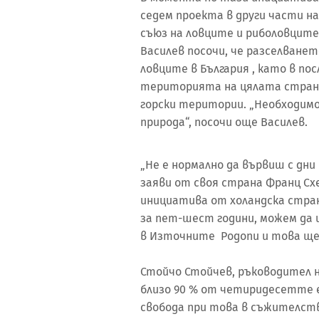
седем проекта в други части н
съюз на ловците и риболовците 
Василев посочи, че разселванет
ловците в България , като в по
територията на цялата страна 
горски територии. „Необходимо
природа“, посочи още Василев.
„Не е нормално да вървиш с дни
заяви от своя страна Франц Сх
инициатива от холандска страна
за пет-шест години, можем да 
в Източните Родопи и това ще
Стойчо Стойчев, ръководител н
близо 90 % от четиридесетте е
свобода при това в съжителство