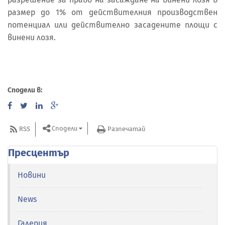
размер до 1% от действителния производствен
потенциал или действително засадените площи с
винени лозя.
Сподели в:
Сподели
RSS
Разпечатай
Пресцентър
Новини
News
Галерия