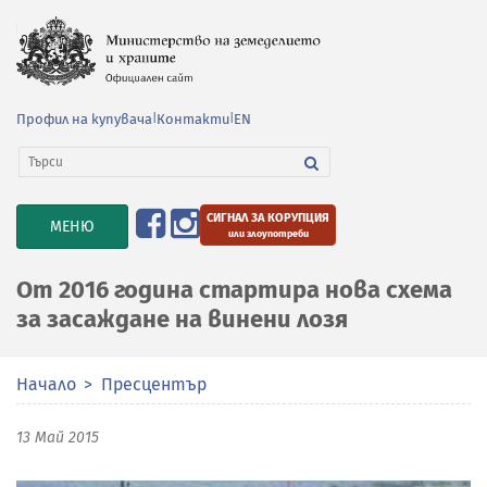
Профил на купувача
|
Контакти
|
EN
СИГНАЛ ЗА КОРУПЦИЯ
TOGGLE
МЕНЮ
или злоупотреби
NAVIGATION
От 2016 година стартира нова схема
за засаждане на винени лозя
Начало
Пресцентър
13 Май 2015