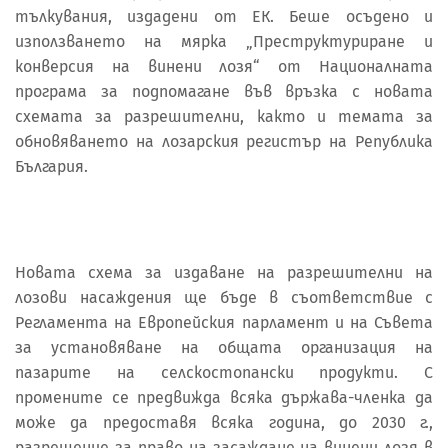
тълкувания, издадени от ЕК. Беше осъдено и
използването на мярка „Преструктуриране и
конверсия на винени лозя“ от Националната
програма за подпомагане във връзка с новата
схемата за разрешителни, както и темата за
обновяването на лозарския регистър на Република
България.
Новата схема за издаване на разрешителни на
лозови насаждения ще бъде в съответствие с
Регламента на Европейския парламент и на Съвета
за установяване на общата организация на
пазарите на селскостопански продукти. С
промените се предвижда всяка държава-членка да
може да предоставя всяка година, до 2030 г.,
разрешение за право на засаждане на винени лозя в