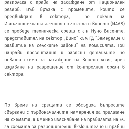
разполага с права на засаждане от Национален
резерв. Във връзка с промените, които се
предвиждат в сектора, по покана на
Изпълнителната агенция по лозата и виното (ИАЛВ)
се проведе техническа среща с г-н Нуно Висенте,
представител на сектор „Вино“ към ГД “Земеделие и
развитие на селските райони“ на Комисията. Той
направи презентация и разясни детайлите по
новата схема за засаждане на винени лозя, чрез
издаване на разрешение от контролния орган в
сектора.
По време на срещата се обсъдиха въпросите
свързани с първоначалните намерения за прилагане
на схемата, а именно изясняване на правилата на ЕС
за схемата за разрешителни, включително и правни