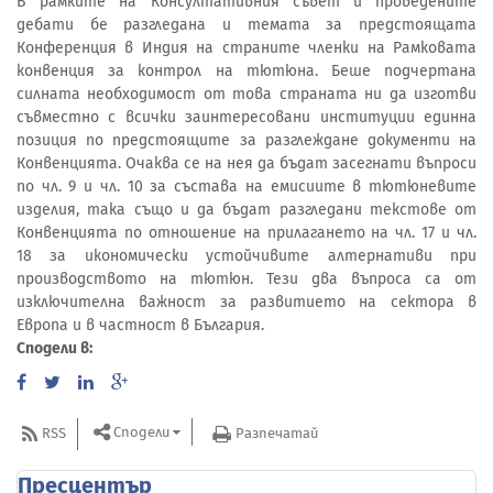
В рамките на Консултативния съвет и проведените
дебати бе разгледана и темата за предстоящата
Конференция в Индия на страните членки на Рамковата
конвенция за контрол на тютюна. Беше подчертана
силната необходимост от това страната ни да изготви
съвместно с всички заинтересовани институции единна
позиция по предстоящите за разглеждане документи на
Конвенцията. Очаква се на нея да бъдат засегнати въпроси
по чл. 9 и чл. 10 за състава на емисиите в тютюневите
изделия, така също и да бъдат разгледани текстове от
Конвенцията по отношение на прилагането на чл. 17 и чл.
18 за икономически устойчивите алтернативи при
производството на тютюн. Тези два въпроса са от
изключителна важност за развитието на сектора в
Европа и в частност в България.
Сподели в:
Сподели
RSS
Разпечатай
Пресцентър