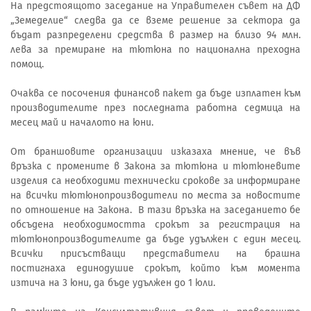
На предстоящото заседание на Управителен съвет на ДФ
„Земеделие“ следва да се вземе решение за сектора да
бъдат разпределени средства в размер на близо 94 млн.
лева за премиране на тютюна по национална преходна
помощ.
Очаква се посочения финансов пакет да бъде изплатен към
производителите през последната работна седмица на
месец май и началото на юни.
От браншовите организации изказаха мнение, че във
връзка с промените в Закона за тютюна и тютюневите
изделия са необходими технически срокове за информиране
на всички тютюнопроизводители по места за новостите
по отношение на Закона. В тази връзка на заседанието бе
обсъдена необходимостта срокът за регистрация на
тютюнопроизводителите да бъде удължен с един месец.
Всички присъстващи представители на брашна
постигнаха единодушие срокът, който към момента
изтича на 3 юни, да бъде удължен до 1 юли.