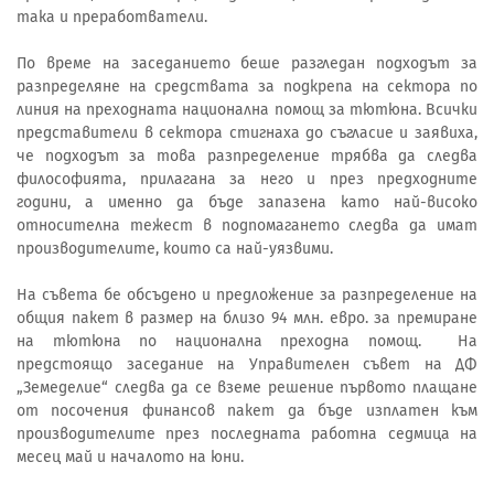
така и преработватели.
По време на заседанието беше разгледан подходът за
разпределяне на средствата за подкрепа на сектора по
линия на преходната национална помощ за тютюна. Всички
представители в сектора стигнаха до съгласие и заявиха,
че подходът за това разпределение трябва да следва
философията, прилагана за него и през предходните
години, а именно да бъде запазена като най-високо
относителна тежест в подпомагането следва да имат
производителите, които са най-уязвими.
На съвета бе обсъдено и предложение за разпределение на
общия пакет в размер на близо 94 млн. евро. за премиране
на тютюна по национална преходна помощ. На
предстоящо заседание на Управителен съвет на ДФ
„Земеделие“ следва да се вземе решение първото плащане
от посочения финансов пакет да бъде изплатен към
производителите през последната работна седмица на
месец май и началото на юни.