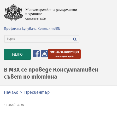
Профил на купувача
|
Контакти
|
EN
СИГНАЛ ЗА КОРУПЦИЯ
TOGGLE
МЕНЮ
или злоупотреби
NAVIGATION
В МЗХ се проведе Консултативен
съвет по тютюна
Начало
Пресцентър
13 Май 2016