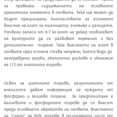
за проверка съдържанието на основните
хранителни елементи в почвата. Така ще могат да
бъдат прецизирани количествата за есенното
внасяне на азот за пшеницата, ечемика и рапицата.
Почвени запаси от 6-7 кг азот на декар позволяват
на културите да се развиват нормално и без
допълнително торене. Така внасянето на азот в
почвата през есента става ненужно, което води до
неоправдани загуби, екологични рискове и икономия
на 1/3 от азотните торове.
Освен за азотните торове, резултатите от
анализите дават информация за нуждата от
фосфорно и калиево торене. За предпочитане е
калиевите и фосфорните торове да се внасят
преди основната обработка на почвата. Внасянето
на "сляпо" на NPK торове в по-голямата част от