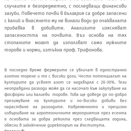
случаите е безпредметно, с последващи финансови
загуби. Повечето почви в България са добре запасени
с калий и внасянето му не винаги води до очакваната
прибавка в добивите. Анализите изясняват
запасеността на почвите. Въз основа на тях
стопаните могат да използват само нужните
торове и норми, изтъкна проф. Трифонова.
В последно време фермерите се увличат в едностранно
азотно торене и то с високи дози. Често потенциалът на
културите да усвоят азот се надхвърля с 20-30%. Тези
неоправдани разходи може да се насочат към закупуване на
фосфорни или калиеви торове. Това ще доведе до по-добро
презимуване на културите и по-високи добиви без
нарастване на разходите. Навременното и прецизно
извършване на агротехничните мероприятия през есента
е основата за добра реколта през следващата година,
обясни в заключение директорът на Института.