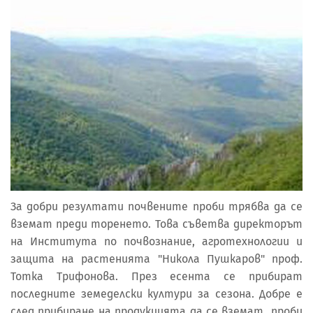
За добри резултати почвените проби трябва да се
вземат преди торенето. Това съветва директорът
на Института по почвознание, агротехнологии и
защита на растенията "Никола Пушкаров" проф.
Тотка Трифонова. През есента се прибират
последните земеделски култури за сезона. Добре е
след прибиране на продукцията да се вземат проби