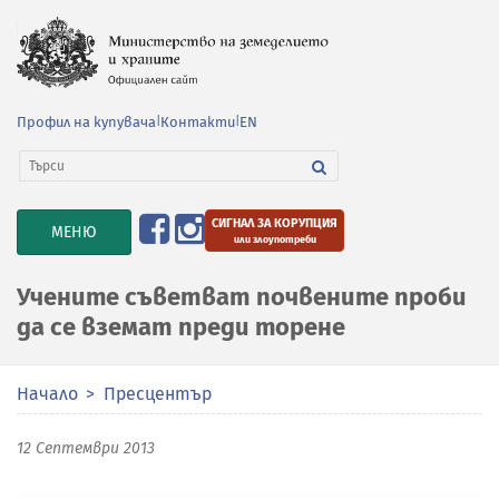
Профил на купувача
|
Контакти
|
EN
СИГНАЛ ЗА КОРУПЦИЯ
TOGGLE
МЕНЮ
или злоупотреби
NAVIGATION
Учените съветват почвените проби
да се вземат преди торене
Начало
Пресцентър
12 Септември 2013