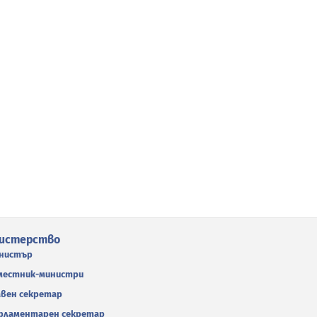
истерство
нистър
местник-министри
авен секретар
рламентарен секретар