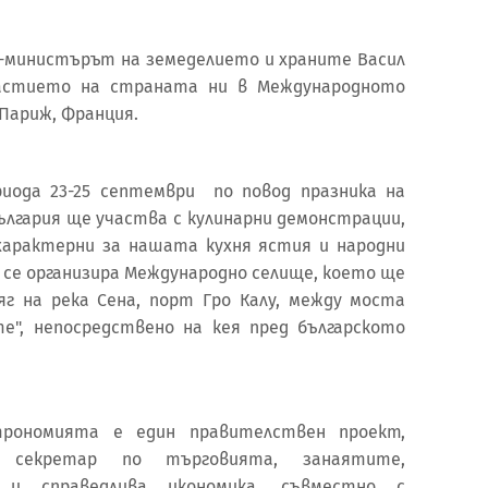
ам.-министърът на земеделието и храните Васил
частието на страната ни в Международното
 Париж, Франция.
иода 23-25 септември по повод празника на
ългария ще участва с кулинарни демонстрации,
арактерни за нашата кухня ястия и народни
т се организира Международно селище, което ще
яг на река Сена, порт Гро Калу, между моста
е", непосредствено на кея пред българското
трономията е един правителствен проект,
 секретар по търговията, занаятите,
а и справедлива икономика, съвместно с