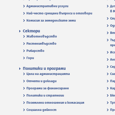
Административни услуги
Дл
в 
Най-често срещани въпроси и отговори
Ст
Комисия за земеделските земи
Од
Сектори
Вт
Животновъдство
Тъ
Растениевъдство
пр
Рибарство
Ис
Гори
Ан
Се
Политики и програми
Цели на администрацията
Си
Отчети и доклади
Па
Програми за финансиране
Ка
Политики и стратегии
Бю
Поземлени отношения и комасация
Тр
Социална дейност
Пр