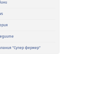
вини
ws
ерия
медиите
мпания "Супер фермер"