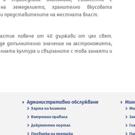
на земеделието, хранително вкусовата
 и представителите на местната власт.
астие повече от 40 държави от цял свят.
де допълнително значение на гастрономията,
елната култура и свързаните с това занаяти и
Административно обслужване
Мин
Харта на клиента
Ми
Вътрешни правила
За
Документен портал
Гл
Проверка на преписка
Па