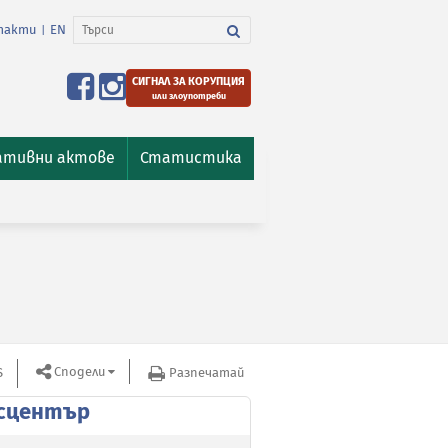
такти
EN
|
СИГНАЛ ЗА КОРУПЦИЯ
или злоупотреби
ативни актове
Статистика
Сподели
S
Разпечатай
сцентър