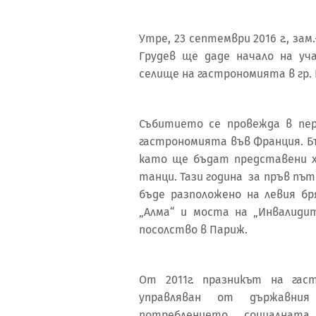
Утре, 23 септември 2016 г., з
Грудев ще даде начало на у
селище на гастрономията в гр.
Събитието се провежда в пер
гастрономията във Франция. Б
като ще бъдат представени х
танци. Тази година за пръв пъ
бъде разположено на левия бр
„Алма“ и моста на „Инвалидит
посолство в Париж.
От 2011г. празникът на гас
управляван от държавния
потреблението, социалнат