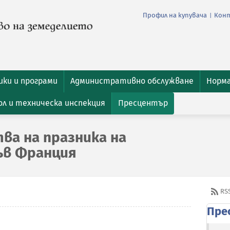
Профил на купувача
Кон
|
ки и програми
Административно обслужване
Норм
л и техническа инспекция
Пресцентър
ва на празника на
ъв Франция
RS
Пре