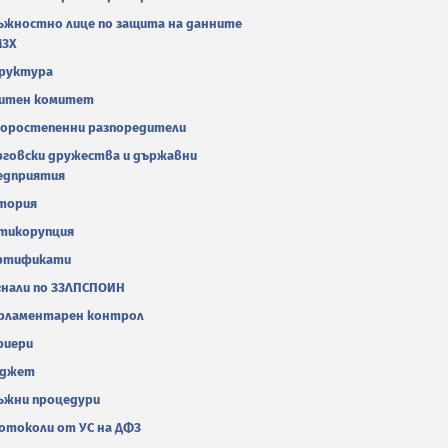
ъжностно лице по защита на данните
МЗХ
руктура
итен комитет
оростепенни разпоредители
рговски дружества и държавни
едприятия
тория
тикорупция
ртификати
гнали по ЗЗЛПСПОИН
рламентарен контрол
риери
джет
ъжни процедури
отоколи от УС на ДФЗ