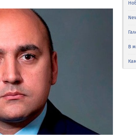
Но
Ne
Гал
В 
Ка