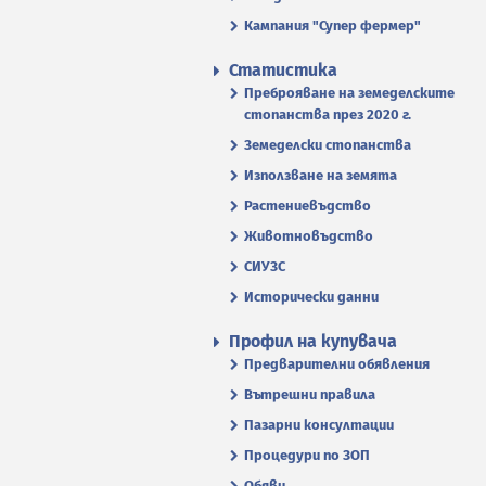
Кампания "Супер фермер"
Статистика
Преброяване на земеделските
стопанства през 2020 г.
Земеделски стопанства
Използване на земята
Растениевъдство
Животновъдство
СИУЗС
Исторически данни
Профил на купувача
Предварителни обявления
Вътрешни правила
Пазарни консултации
Процедури по ЗОП
Обяви