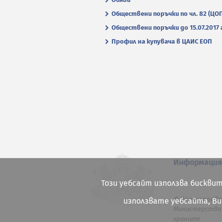
Обществени поръчки по чл. 82 (ЦО
Обществени поръчки до 15.07.2017 г
Профил на купувача в ЦАИС ЕОП
Информаци
Този уебсайт използва бисквит
© Всички права
използвате уебсайта, В
Министерство 
храните