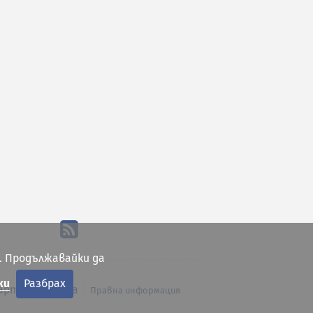
. Продължавайки да
ки
Разбрах
арта на сайта
Правна информация