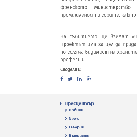
френското Министерство 
промишленост и горите, както
На събитието ще вземат уч
Проектът има за цел да прида
по-голяма видимост на хранит
професии.
Сподели в:
Пресцентър
Новини
News
Галерия
В медиите