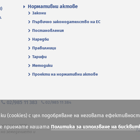
Нормативни актове
П)
Закони
.
Първично законодателство на ЕС
Постановления
Наредби
Правилници
Тарифи
Методики
Проекти на нормативни актове
я
02/985 11 383
02/985 11 384
ки (cookies) с цел подобряване на неговата ефективност
 запазени 2026
ие приемате нашата
Политика за използване на бисквит
К
на земеделието и