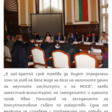
„В най-кратък срок трябва да бъдат определени
зони за улов на бяла мида на база на наличните данни
на научните институти и на МОСВ”, заяви
заместник-министърът на земеделието и храните
проф. Иван Палигоров на заседанието на
Консултативния съвет по рибарство. Една от
мерките за справяне с проблемите при добива на