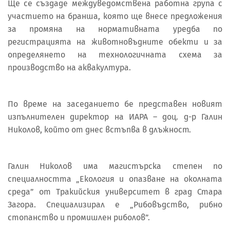
Ще се създаде междуведомствена работна група с
участието на бранша, която ще внесе предложения
за промяна на нормативната уредба по
регистрацията на животновъдните обекти и за
определянето на технологичната схема за
производство на аквакултура.
По време на заседанието бе представен новият
изпълнителен директор на ИАРА – доц. д-р Галин
Николов, който от днес встъпва в длъжност.
Галин Николов има магистърска степен по
специалността „Екология и опазване на околната
среда” от Тракийския университет в град Стара
Загора. Специализирал е „Рибовъдство, рибно
стопанство и промишлен риболов”.