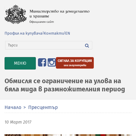
Профил на купувача
|
Контакти
|
EN
СИГНАЛ ЗА КОРУПЦИЯ
TOGGLE
МЕНЮ
или злоупотреби
NAVIGATION
Обмисля се ограничение на улова на
бяла мида в размножителния период
Начало
Пресцентър
10 Март 2017