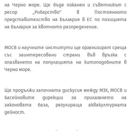
на Черно море. Ще бъде поканен и съветникът с
ресор „Рибарство” в Постоянното
представителство на България в ЕС по позицията
на България за квотното разпределение.
МОСВ и научните институти ще организират среща
със заинтересовани страни във връзка с
опазването на популацията на китоподобните в
Черно море.
Ще продължи започната дискусия между МЗХ, МОСВ и
Басейновите дирекции за прилагането на
законовата база, регулираща аквакултурната
дейност.