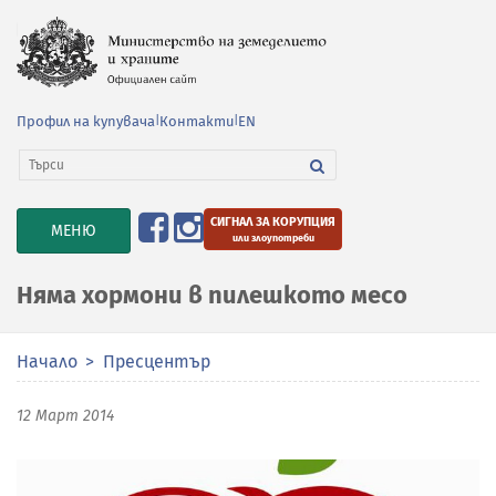
Профил на купувача
|
Контакти
|
EN
СИГНАЛ ЗА КОРУПЦИЯ
TOGGLE
МЕНЮ
или злоупотреби
NAVIGATION
Няма хормони в пилешкото месо
Начало
Пресцентър
12 Март 2014