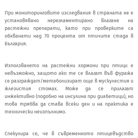
При мониторинговите изследвания в страната не е
установявано нерегламентирано влагане на
растежни препарати, като при проверките са
обхванати над 70 процента от птичите стада в
България.
Използването на растежни хормони при птици е
невъзможно, защото ако те се влагат във фуража
се разграждат/метаболизират още в мускулестия и
жлезистия стомах. Може да се прилагат
инжективно (подобно на инсулина при диабетици), но
това трябва да става всеки ден и на практика е
технически неизпълнимо.
Спекулира се, че в съвременното птицевъдство