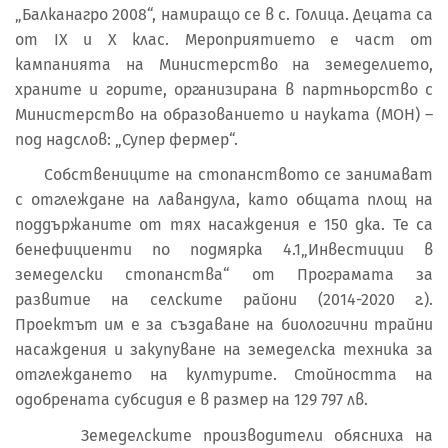
„Балканагро 2008“, намиращо се в с. Голица. Децата са
от IX и X клас. Мероприятието е част от
кампанията на Министерство на земеделието,
храните и горите, организирана в партньорство с
Министерство на образованието и науката (МОН) –
под надслов: „Супер фермер“.
Собствениците на стопанството се занимават
с отглеждане на лавандула, като общата площ на
поддържаните от тях насаждения е 150 дка. Те са
бенефициенти по подмярка 4.1„Инвестиции в
земеделски стопанства“ от Програмата за
развитие на селските райони (2014-2020 г.).
Проектът им е за създаване на биологични трайни
насаждения и закупуване на земеделска техника за
отглеждането на културите. Стойността на
одобрената субсидия е в размер на 129 797 лв.
Земеделските производители обясниха на