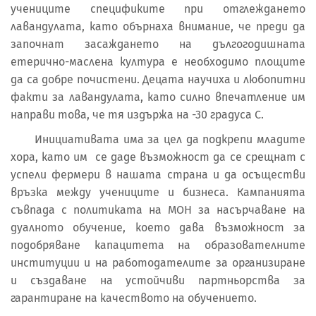
учениците спецификите при отглеждането
лавандулата, като обърнаха внимание, че преди да
започнат засаждането на дългогодишната
етерично-маслена култура е необходимо площите
да са добре почистени. Децата научиха и любопитни
факти за лавандулата, като силно впечатление им
направи това, че тя издържа на -30 градуса С.
Инициативата има за цел да подкрепи младите
хора, като им се даде възможност да се срещнат с
успели фермери в нашата страна и да осъществи
връзка между учениците и бизнеса. Кампанията
съвпада с политиката на МОН за насърчаване на
дуалното обучение, което дава възможност за
подобряване капацитета на образователните
институции и на работодателите за организиране
и създаване на устойчиви партньорства за
гарантиране на качеството на обучението.