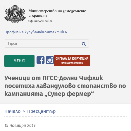
Профил на купувача
|
Контакти
|
EN
СИГНАЛ ЗА КОРУПЦИЯ
TOGGLE
МЕНЮ
или злоупотреби
NAVIGATION
Ученици от ПГСС-Долни Чифлик
посетиха лавандулово стопанство по
кампанията „Супер фермер“
Начало
Пресцентър
15 Ноември 2019