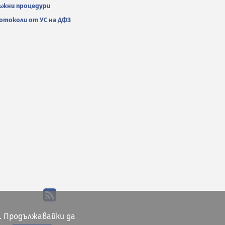
ъжни процедури
отоколи от УС на ДФЗ
. Продължавайки да