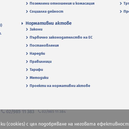
Поземлени отношения и комасация
Тр
Социална дейност
Пр
Нормативни актове
П)
Закони
.
Първично законодателство на ЕС
Постановления
Наредби
Правилници
Тарифи
Методики
Проекти на нормативни актове
я
02/985 11 383
02/985 11 384
ки (cookies) с цел подобряване на неговата ефективност