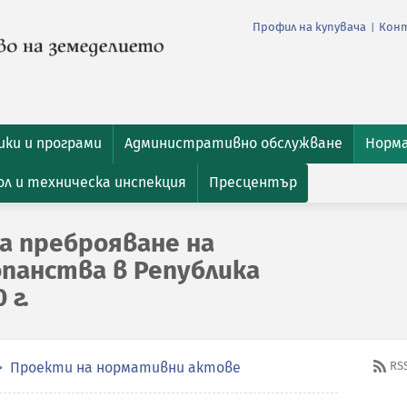
Профил на купувача
Кон
|
ки и програми
Административно обслужване
Норм
л и техническа инспекция
Пресцентър
а преброяване на
панства в Република
 г.
Проекти на нормативни актове
RS