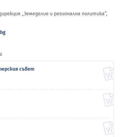
ирекция „Земеделие и регионална политика“,
.bg
г.
терския съвет