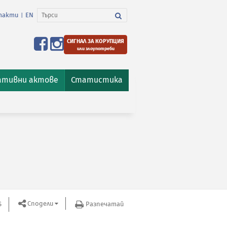
такти
EN
|
СИГНАЛ ЗА КОРУПЦИЯ
или злоупотреби
ативни актове
Статистика
Сподели
S
Разпечатай