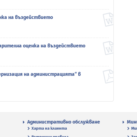
нка на въздействието
арителна оценка на въздействието
ернизация на администрацията“ в
Административно обслужване
Мин
Харта на клиента
Ми
Вътрешни правила
За