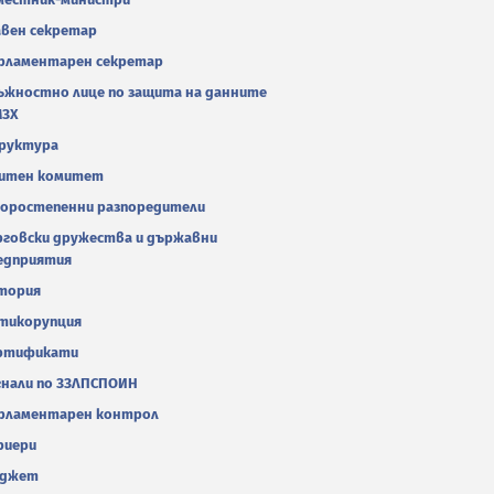
авен секретар
рламентарен секретар
ъжностно лице по защита на данните
МЗХ
руктура
итен комитет
оростепенни разпоредители
рговски дружества и държавни
едприятия
тория
тикорупция
ртификати
гнали по ЗЗЛПСПОИН
рламентарен контрол
риери
джет