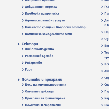
Документен портал
Гл
Проверка на преписка
Па
Административни услуги
Дл
в 
Най-често срещани въпроси и отговори
Ст
Комисия за земеделските земи
Од
Сектори
Вт
Животновъдство
Тъ
Растениевъдство
пр
Рибарство
Ис
Гори
Ан
Се
Политики и програми
Цели на администрацията
Си
Отчети и доклади
Па
Програми за финансиране
Ка
Политики и стратегии
Бю