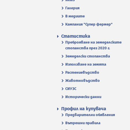
Галерия
В медиите
Кампания "Супер фермер"
Статистика
Преброяване на земеделските
стопанства през 2020 г.
Земеделски стопанства
Използване на земята
Растениевъдство
Животновъдство
СИУЗС
Исторически данни
Профил на купувача
Предварителни обявления
Вътрешни правила