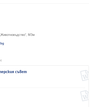
 „Животновъдство“, МЗм
.bg
г.
терския съвет