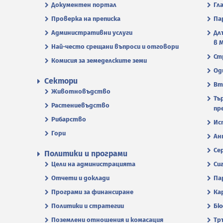
Документен портал
Гл
Проверка на преписка
Па
Административни услуги
Дл
в 
Най-често срещани въпроси и отговори
Ст
Комисия за земеделските земи
Од
Сектори
Вт
Животновъдство
Тъ
Растениевъдство
пр
Рибарство
Ис
Гори
Ан
Се
Политики и програми
Цели на администрацията
Си
Отчети и доклади
Па
Програми за финансиране
Ка
Политики и стратегии
Бю
Поземлени отношения и комасация
Тр