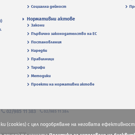
Социална дейност
Пр
Нормативни актове
П)
Закони
.
Първично законодателство на ЕС
Постановления
Наредби
Правилници
Тарифи
Методики
Проекти на нормативни актове
я
02/985 11 383
02/985 11 384
ки (cookies) с цел подобряване на неговата ефективност
 запазени 2026