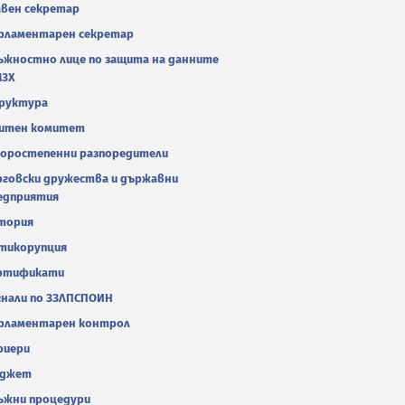
авен секретар
рламентарен секретар
ъжностно лице по защита на данните
МЗХ
руктура
итен комитет
оростепенни разпоредители
рговски дружества и държавни
едприятия
тория
тикорупция
ртификати
гнали по ЗЗЛПСПОИН
рламентарен контрол
риери
джет
ъжни процедури