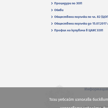
Процедури по ЗОП
Обяви
Обществени поръчки по чл. 82 (ЦО
Обществени поръчки до 15.07.2017 г
Профил на купувача в ЦАИС ЕОП
Информаци
Този уебсайт използва бисквит
© Всички права