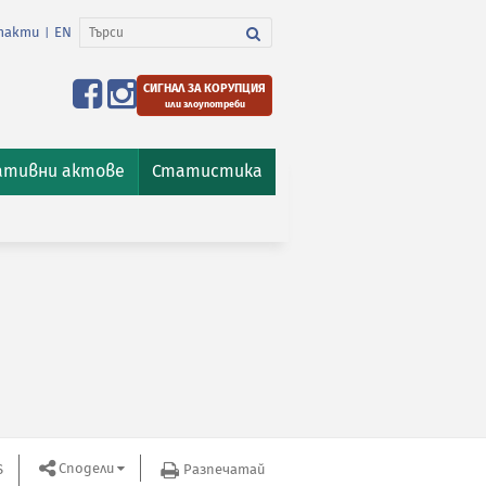
такти
EN
|
СИГНАЛ ЗА КОРУПЦИЯ
или злоупотреби
ативни актове
Статистика
Сподели
S
Разпечатай