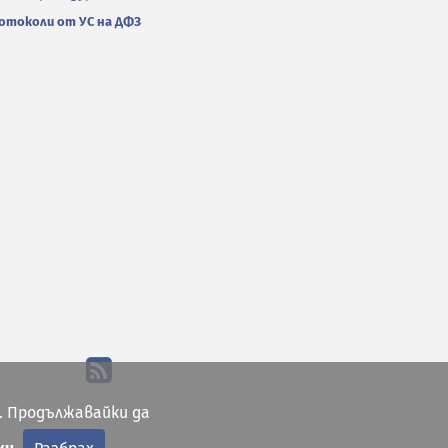
отоколи от УС на ДФЗ
. Продължавайки да