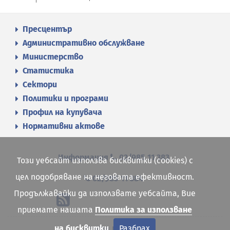
Пресцентър
Административно обслужване
Министерство
Статистика
Сектори
Политики и програми
Профил на купувача
Нормативни актове
Информация
02/985 11 383
Този уебсайт използва бисквитки (cookies) с
цел подобряване на неговата ефективност.
02/985 11 384
Продължавайки да използвате уебсайта, Вие
приемате нашата
Политика за използване
на бисквитки
Разбрах
Карта на сайта