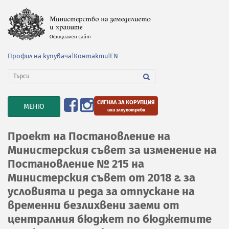
Профил на купувача
|
Контакти
|
EN
СИГНАЛ ЗА КОРУПЦИЯ
TOGGLE
МЕНЮ
или злоупотреби
NAVIGATION
Проект на Постановление на
Министерския съвет за изменение на
Постановление № 215 на
Министерския съвет от 2018 г. за
условията и реда за отпускане на
временни безлихвени заеми от
централния бюджет по бюджетите