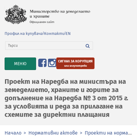
Профил на купувача
|
Контакти
|
EN
СИГНАЛ ЗА КОРУПЦИЯ
TOGGLE
МЕНЮ
или злоупотреби
NAVIGATION
Проект на Наредба на министъра на
земеделието, храните и горите за
допълнение на Наредба № 3 от 2015 г.
за условията и реда за прилагане на
схемите за директни плащания
Начало
Нормативни актове
Проекти на нормативни актове