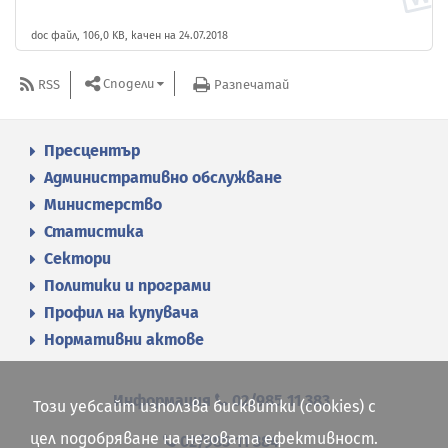
doc файл, 106,0 KB, качен на 24.07.2018
Сподели
RSS
Разпечатай
Пресцентър
Административно обслужване
Министерство
Статистика
Сектори
Политики и програми
Профил на купувача
Нормативни актове
Информация
02/985 11 383
Този уебсайт използва бисквитки (cookies) с
цел подобряване на неговата ефективност.
02/985 11 384