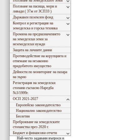
Ползване на земеделските земи
Ползване на пасища, мери и
ливади ( 37ж от ЗСПЗЗ )
Държавен поземлен фонд
Контрол и регистрация на
земеделска и горска техника
Промяна на предназначението
на земеделски земи за
неземеделски нужди
Защита на личните данни
Противодействие на корупцията и
отнемане на незаконно
придобитото имущество
Дейности по мониторинг на пазара
на зърно
Регистрация на земеделски
стопани съгласно Наредба
№3/1999г.
ОСП 2021-2027
Европейско законодателство
Национално законодателство
Бюлетин
Преброяване на земеделските
стопанства през 2020 г.
Бюджет и финансови отчети
Най-често задавани въпроси и