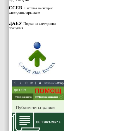
ОД"Земеделие"
ССЕВ
Система за сигурно
електронно връчване
ДАЕУ
Портал за електронни
плащания