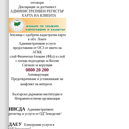
отговори
Декларация за достъпност
АДМИНИСТРАТИВЕН РЕГИСТЪР
ХАРТА НА КЛИЕНТА
Землища с одобрена кадастрална карта
в обл. Ловеч
Административни услуги
предоставяни от ОСЗ от името на
АГКК
слой Физически блокове (ФБл) и слой
с площи подходящи за Косене
Сигнали за корупция
0800 20 200
Антикорупция
Предотвратяване и установяване на
конфликт на интереси
Български държавни институции и
Неправителствени организации
ИИСДА
Административен
регистър и услуги от ОД"Земеделие
"
ДАЕУ
Електронни услуги в