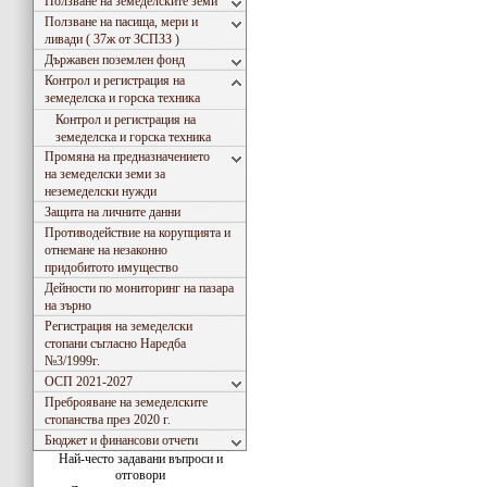
Ползване на земеделските земи
Ползване на пасища, мери и
ливади ( 37ж от ЗСПЗЗ )
Държавен поземлен фонд
Контрол и регистрация на
земеделска и горска техника
Контрол и регистрация на
земеделска и горска техника
Промяна на предназначението
на земеделски земи за
неземеделски нужди
Защита на личните данни
Противодействие на корупцията и
отнемане на незаконно
придобитото имущество
Дейности по мониторинг на пазара
на зърно
Регистрация на земеделски
стопани съгласно Наредба
№3/1999г.
ОСП 2021-2027
Преброяване на земеделските
стопанства през 2020 г.
Бюджет и финансови отчети
Най-често задавани въпроси и
отговори