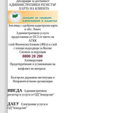
Декларация за достъпност
АДМИНИСТРАТИВЕН РЕГИСТЪР
ХАРТА НА КЛИЕНТА
Землища с одобрена кадастрална карта
в обл. Ловеч
Административни услуги
предоставяни от ОСЗ от името на
АГКК
слой Физически блокове (ФБл) и слой
с площи подходящи за Косене
Сигнали за корупция
0800 20 200
Антикорупция
Предотвратяване и установяване на
конфликт на интереси
Български държавни институции и
Неправителствени организации
ИИСДА
Административен
регистър и услуги от ОД"Земеделие
"
ДАЕУ
Електронни услуги в
ОД"Земеделие"