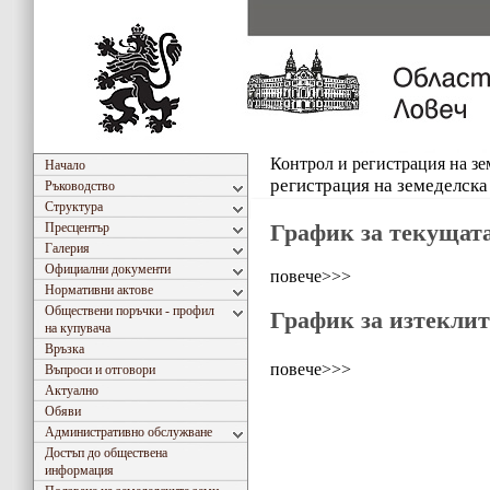
Контрол и регистрация на зе
Начало
регистрация на земеделска
Ръководство
Структура
График за текущата
Пресцентър
Галерия
Официални документи
повече>>>
Нормативни актове
Обществени поръчки - профил
График за изтеклит
на купувача
Връзка
повече>>>
Въпроси и отговори
Актуално
Обяви
Административно обслужване
Достъп до обществена
информация