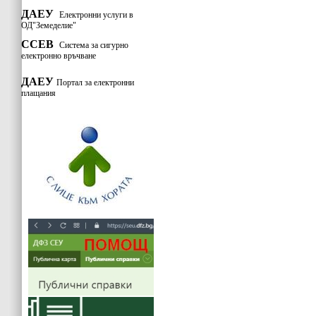
ДАЕУ
Електронни услуги в
ОД"Земеделие"
ССЕВ
Система за сигурно
електронно връчване
ДАЕУ
Портал за електронни
плащания