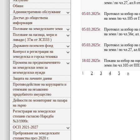
Актуално
земи / по чл.27, ал.6 о
Обяви
Административно обслужване
05.03.2025г.
Протокол за избор на 
Достъп до обществена
на земи /по чл.105 о
информация
Ползване на земеделските земи
05.03.2025г.
Протокол за избор на 
на земи / по чл.56e, а
Ползване на пасища, мери и
ливади ( 37ж от ЗСПЗЗ )
05.03.2025г.
Протокол за избор на 
Държавен поземлен фонд
на земи / по чл.27, ал.
Контрол и регистрация на
земеделска и горска техника
18.02.2025г.
Покана за избор на оце
Промяна на предназначението
земи /по чл.105 от П
на земеделски земи за
неземеделски нужди
1
2
3
4
5
»
Защита на личните данни
Противодействие на корупцията и
отнемане на незаконно
придобитото имущество
Дейности по мониторинг на пазара
на зърно
Регистрация на земеделски
стопани съгласно Наредба
№3/1999г.
ОСП 2021-2027
Преброяване на земеделските
стопанства през 2020 г.