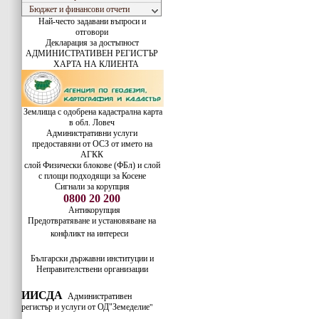
Бюджет и финансови отчети
Най-често задавани въпроси и
отговори
Декларация за достъпност
АДМИНИСТРАТИВЕН РЕГИСТЪР
ХАРТА НА КЛИЕНТА
Землища с одобрена кадастрална карта
в обл. Ловеч
Административни услуги
предоставяни от ОСЗ от името на
АГКК
слой Физически блокове (ФБл) и слой
с площи подходящи за Косене
Сигнали за корупция
0800 20 200
Антикорупция
Предотвратяване и установяване на
конфликт на интереси
Български държавни институции и
Неправителствени организации
ИИСДА
Административен
регистър и услуги от ОД"Земеделие
"