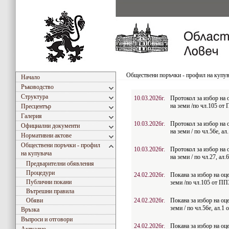
Обществени поръчки - профил на купу
Начало
Ръководство
Структура
10.03.2026г.
Протокол за избор на 
на земи /по чл.105 о
Пресцентър
Галерия
10.03.2026г.
Протокол за избор на 
Официални документи
на земи / по чл.56e, а
Нормативни актове
Обществени поръчки - профил
10.03.2026г.
Протокол за избор на 
на купувача
на земи / по чл.27, ал.
Предварителни обявления
Процедури
24.02.2026г.
Покана за избор на оце
Публични покани
земи /по чл.105 от П
Вътрешни правила
Обяви
24.02.2026г.
Покана за избор на оце
земи / по чл.56e, ал.
Връзка
Въпроси и отговори
24.02.2026г.
Покана за избор на оце