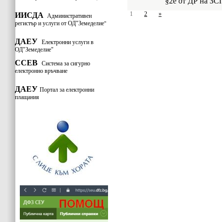
§2е от ДР на ЗСП
1
2
»
ИИСДА
Административен
регистър и услуги от ОД"Земеделие
"
ДАЕУ
Електронни услуги в
ОД"Земеделие"
ССЕВ
Система за сигурно
електронно връчване
ДАЕУ
Портал за електронни
плащания