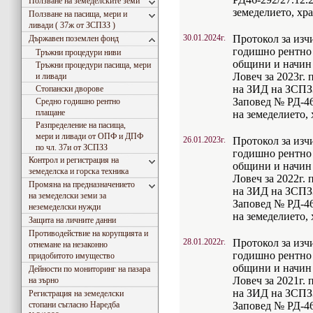
Ползване на земеделските земи
земеделието, хр
Ползване на пасища, мери и
ливади ( 37ж от ЗСПЗЗ )
30.01.2024г.
Протокол за изч
Държавен поземлен фонд
годишно рентно 
Тръжни процедури ниви
общини и начин 
Тръжни процедури пасища, мери
Ловеч за 2023г. 
и ливади
на ЗИД на ЗСПЗЗ
Стопански дворове
Заповед № РД-46
Средно годишно рентно
плащане
на земеделието, 
Разпределение на пасища,
мери и ливади от ОПФ и ДПФ
26.01.2023г.
Протокол за изч
по чл. 37и от ЗСПЗЗ
годишно рентно 
Контрол и регистрация на
общини и начин 
земеделска и горска техника
Ловеч за 2022г. 
Промяна на предназначението
на ЗИД на ЗСПЗЗ
на земеделски земи за
Заповед № РД-46
неземеделски нужди
на земеделието, 
Защита на личните данни
Противодействие на корупцията и
28.01.2022г.
Протокол за изч
отнемане на незаконно
годишно рентно 
придобитото имущество
общини и начин 
Дейности по мониторинг на пазара
Ловеч за 2021г. 
на зърно
на ЗИД на ЗСПЗЗ
Регистрация на земеделски
стопани съгласно Наредба
Заповед № РД-46