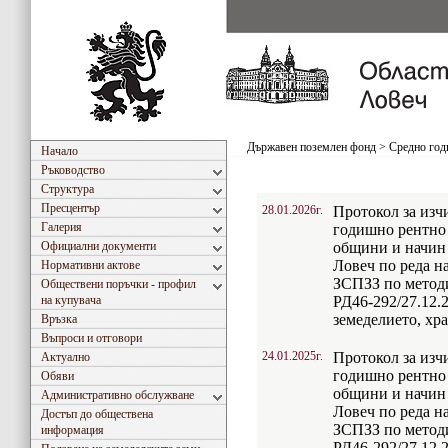
Държавен поземлен фонд
>
Средно год
Начало
Ръководство
Структура
Пресцентър
28.01.2026г.
Протокол за изч
Галерия
годишно рентно 
Официални документи
общини и начин 
Ловеч по реда н
Нормативни актове
ЗСПЗЗ по метод
Обществени поръчки - профил
на купувача
РД46-292/27.12.
земеделието, хр
Връзка
Въпроси и отговори
24.01.2025г.
Протокол за изч
Актуално
годишно рентно 
Обяви
общини и начин 
Административно обслужване
Ловеч по реда н
Достъп до обществена
ЗСПЗЗ по метод
информация
РД46-292/27.12.