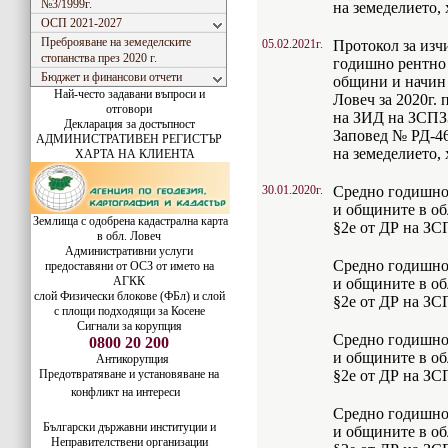
№3/1999г.
на земеделието, 
ОСП 2021-2027
Преброяване на земеделските
05.02.2021г.
Протокол за изч
стопанства през 2020 г.
годишно рентно 
Бюджет и финансови отчети
общини и начин 
Най-често задавани въпроси и
Ловеч за 2020г. 
отговори
на ЗИД на ЗСПЗЗ
Декларация за достъпност
Заповед № РД-46
АДМИНИСТРАТИВЕН РЕГИСТЪР
на земеделието, 
ХАРТА НА КЛИЕНТА
30.01.2020г.
Средно годишно
и общините в об
Землища с одобрена кадастрална карта
§2е от ДР на ЗСП
в обл. Ловеч
Административни услуги
Средно годишно
предоставяни от ОСЗ от името на
АГКК
и общините в об
слой Физически блокове (ФБл) и слой
§2е от ДР на ЗСП
с площи подходящи за Косене
Сигнали за корупция
Средно годишно
0800 20 200
и общините в об
Антикорупция
Предотвратяване и установяване на
§2е от ДР на ЗСП
конфликт на интереси
Средно годишно
Български държавни институции и
и общините в об
Неправителствени организации