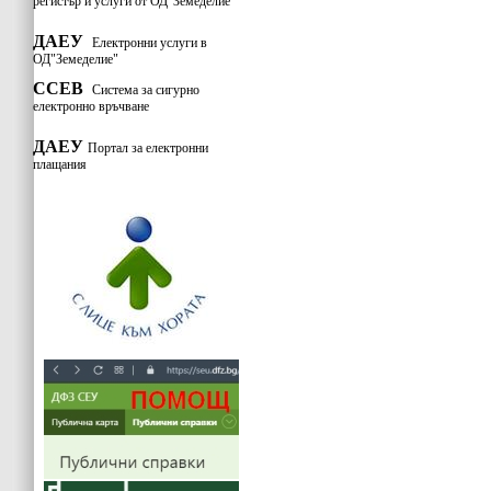
регистър и услуги от ОД"Земеделие
"
ДАЕУ
Електронни услуги в
ОД"Земеделие"
ССЕВ
Система за сигурно
електронно връчване
ДАЕУ
Портал за електронни
плащания