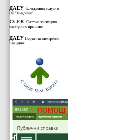
ДАЕУ
Електронни услуги в
ОД"Земеделие"
ССЕВ
Система за сигурно
електронно връчване
ДАЕУ
Портал за електронни
плащания