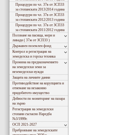
Процедури по чл. 37в от ЗСПЗЗ
за стопанската 2013/2014 година
Процедури по чл. 37в от ЗСПЗЗ
за стопанската 2012/2013 година
Процедури по чл. 37в от ЗСПЗЗ
за стопанската 2011/2012 година
Ползване на пасища, мери и
ливади ( 37ж от ЗСПЗЗ )
Държавен поземлен фонд
Контрол и регистрация на
земеделска и горска техника
Промяна на предназначението
на земеделски земи за
неземеделски нужди
Защита на личните данни
Противодействие на корупцията и
отнемане на незаконно
придобитото имущество
Дейности по мониторинг на пазара
на зърно
Регистрация на земеделски
стопани съгласно Наредба
№3/1999г.
ОСП 2021-2027
Преброяване на земеделските