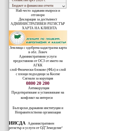
стопанства през 2020 г.
Бюджет и финансови отчети
Най-често задавани въпроси и
отговори
Декларация за достъпност
АДМИНИСТРАТИВЕН РЕГИСТЪР
ХАРТА НА КЛИЕНТА
Землища с одобрена кадастрална карта
в обл. Ловеч
Административни услуги
предоставяни от ОСЗ от името на
АГКК
слой Физически блокове (ФБл) и слой
с площи подходящи за Косене
Сигнали за корупция
0800 20 200
Антикорупция
Предотвратяване и установяване на
конфликт на интереси
Български държавни институции и
Неправителствени организации
ИИСДА
Административен
регистър и услуги от ОД"Земеделие
"