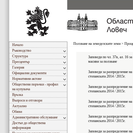
Ползване на земеделските земи
>
Проце
Начало
Ръководство
Структура
Заповеди по чл. 37в, ал. 16 
масиви за ползване
Пресцентър
Галерия
Заповеди за разпределение на
Официални документи
стопанската 2014 / 2015г.
Нормативни актове
Обществени поръчки - профил
Заповеди за разпределение на
на купувача
стопанската 2014 / 2015г.
Връзка
Въпроси и отговори
Заповеди за разпределение на
Актуално
стопанската 2014 / 2015г.
Обяви
Заповеди за разпределение на
Административно обслужване
стопанската 2014 / 2015г.
Достъп до обществена
информация
Заповеди за разпределение на