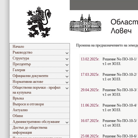
Промяна на предназначението на земед
Начало
Ръководство
Структура
13.02.2025г.
Решение No ПО-10-1/ 1
т.1 от ЗОЗЗ.
Пресцентър
Галерия
17.03.2025г.
Решение No ПО-10-2/ 1
Официални документи
т.1 от ЗОЗЗ.
Нормативни актове
Обществени поръчки - профил
29.04.2025г.
Решение No ПО-10-3/ 2
на купувача
т.1 от ЗОЗЗ.
Връзка
Въпроси и отговори
11.06.2025г.
Решение No ПО-10-4/ 1
Актуално
т.1 от ЗОЗЗ.
Обяви
16.07.2025г.
Решение No ПО-10-5/ 1
Административно обслужване
т.1 от ЗОЗЗ.
Достъп до обществена
информация
25.08.2025г.
Решение No ПО-10-6/ 2