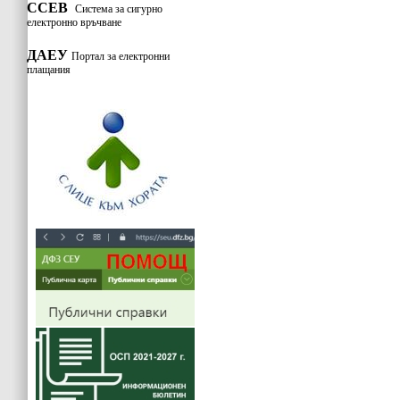
ССЕВ
Система за сигурно
електронно връчване
ДАЕУ
Портал за електронни
плащания