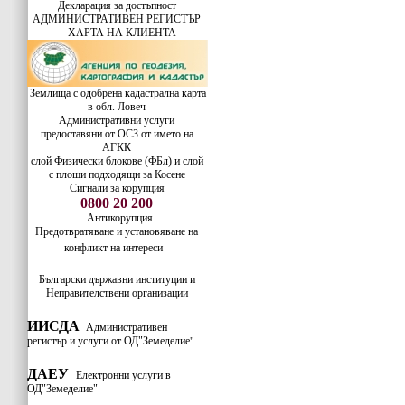
Декларация за достъпност
АДМИНИСТРАТИВЕН РЕГИСТЪР
ХАРТА НА КЛИЕНТА
Землища с одобрена кадастрална карта
в обл. Ловеч
Административни услуги
предоставяни от ОСЗ от името на
АГКК
слой Физически блокове (ФБл) и слой
с площи подходящи за Косене
Сигнали за корупция
0800 20 200
Антикорупция
Предотвратяване и установяване на
конфликт на интереси
Български държавни институции и
Неправителствени организации
ИИСДА
Административен
регистър и услуги от ОД"Земеделие
"
ДАЕУ
Електронни услуги в
ОД"Земеделие"