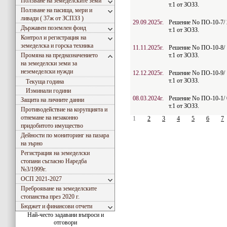
Ползване на земеделските земи
т.1 от ЗОЗЗ.
Ползване на пасища, мери и
ливади ( 37ж от ЗСПЗЗ )
29.09.2025г.
Решение No ПО-10-7/ 2
Държавен поземлен фонд
т.1 от ЗОЗЗ.
Контрол и регистрация на
земеделска и горска техника
11.11.2025г.
Решение No ПО-10-8/ 1
Промяна на предназначението
т.1 от ЗОЗЗ.
на земеделски земи за
неземеделски нужди
12.12.2025г.
Решение No ПО-10-9/ 1
т.1 от ЗОЗЗ.
Текуща година
Изминали години
08.03.2024г.
Решение No ПО-10-1/ 0
Защита на личните данни
т.1 от ЗОЗЗ.
Противодействие на корупцията и
отнемане на незаконно
1
2
3
4
5
6
7
придобитото имущество
Дейности по мониторинг на пазара
на зърно
Регистрация на земеделски
стопани съгласно Наредба
№3/1999г.
ОСП 2021-2027
Преброяване на земеделските
стопанства през 2020 г.
Бюджет и финансови отчети
Най-често задавани въпроси и
отговори