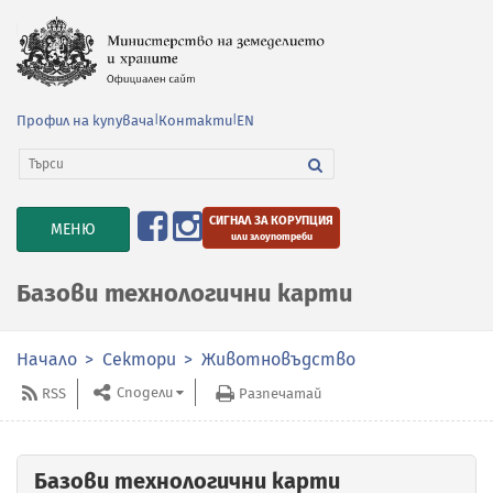
Профил на купувача
|
Контакти
|
EN
СИГНАЛ ЗА КОРУПЦИЯ
TOGGLE
МЕНЮ
или злоупотреби
NAVIGATION
Базови технологични карти
Начало
Сектори
Животновъдство
Сподели
RSS
Разпечатай
Базови технологични карти