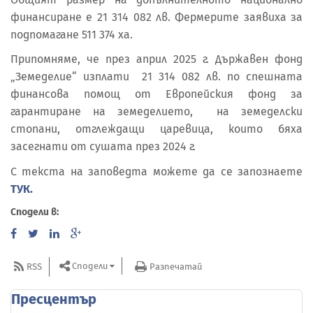
финансиране е 21 314 082 лв. Фермерите заявиха за
подпомагане 511 374 ха.
Припомняме, че през април 2025 г. Държавен фонд
„Земеделие“ изплати 21 314 082 лв. по спешната
финансова помощ от Европейския фонд за
гарантиране на земеделието, на земеделски
стопани, отглеждащи царевица, които бяха
засегнати от сушата през 2024 г.
С текста на заповедта можете да се запознаете
ТУК.
Сподели в:
Сподели
RSS
Разпечатай
Пресцентър