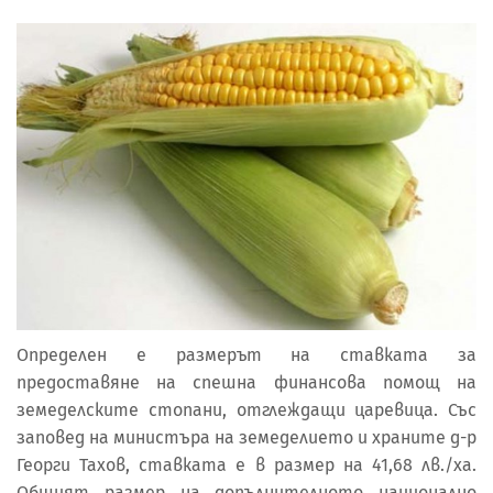
Определен е размерът на ставката за
предоставяне на спешна финансова помощ на
земеделските стопани, отглеждащи царевица. Със
заповед на министъра на земеделието и храните д-р
Георги Тахов, ставката е в размер на 41,68 лв./ха.
Общият размер на допълнителното национално