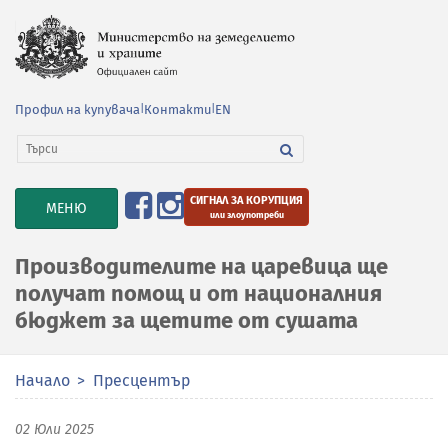
Профил на купувача
|
Контакти
|
EN
СИГНАЛ ЗА КОРУПЦИЯ
TOGGLE
МЕНЮ
или злоупотреби
NAVIGATION
Производителите на царевица ще
получат помощ и от националния
бюджет за щетите от сушата
Начало
Пресцентър
02 Юли 2025