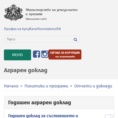
Профил на купувача
|
Контакти
|
EN
СИГНАЛ ЗА КОРУПЦИЯ
TOGGLE
МЕНЮ
или злоупотреби
NAVIGATION
Аграрен доклад
Начало
Политики и програми
Отчети и доклади
Годишен аграрен доклад
Годишен доклад за състоянието и