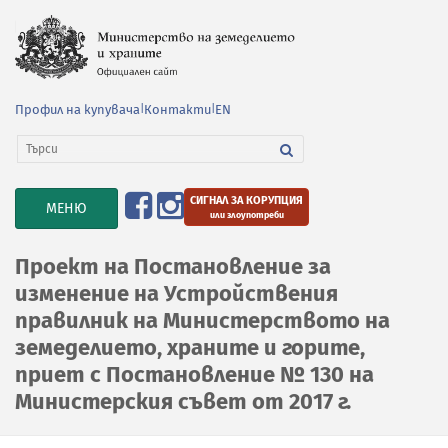
Профил на купувача
|
Контакти
|
EN
СИГНАЛ ЗА КОРУПЦИЯ
TOGGLE
МЕНЮ
или злоупотреби
NAVIGATION
Проект на Постановление за
изменение на Устройствения
правилник на Министерството на
земеделието, храните и горите,
приет с Постановление № 130 на
Министерския съвет от 2017 г.