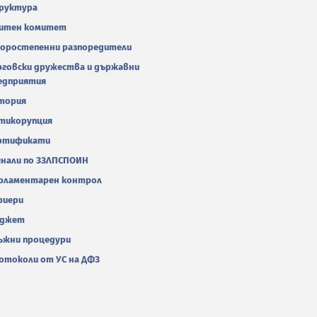
руктура
итен комитет
оростепенни разпоредители
рговски дружества и държавни
едприятия
тория
тикорупция
ртификати
гнали по ЗЗЛПСПОИН
рламентарен контрол
риери
джет
ъжни процедури
отоколи от УС на ДФЗ