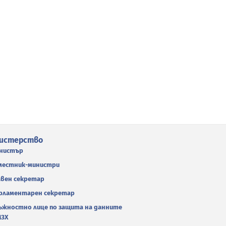
истерство
нистър
местник-министри
авен секретар
рламентарен секретар
ъжностно лице по защита на данните
МЗХ