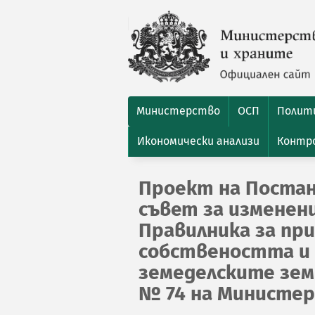
Министерство
ОСП
Полити
Икономически анализи
Контро
Проект на Постан
съвет за изменени
Правилника за при
собствеността и 
земеделските зем
№ 74 на Министерс