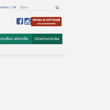
такти
EN
|
СИГНАЛ ЗА КОРУПЦИЯ
или злоупотреби
ативни актове
Статистика