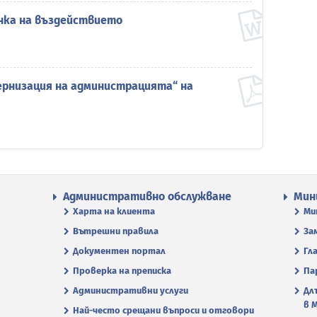
нка на въздействието
ернизация на администрацията“ на
Административно обслужване
Мин
Харта на клиента
Ми
Вътрешни правила
За
Документен портал
Гл
Проверка на преписка
Па
Административни услуги
Дл
в 
Най-често срещани въпроси и отговори