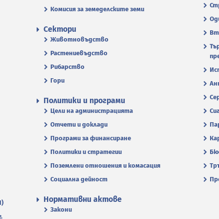
Ст
Комисия за земеделските земи
Од
Сектори
Вт
Животновъдство
Тъ
Растениевъдство
пр
Рибарство
Ис
Гори
Ан
Се
Политики и програми
Цели на администрацията
Си
Отчети и доклади
Па
Програми за финансиране
Ка
Политики и стратегии
Бю
Поземлени отношения и комасация
Тр
Социална дейност
Пр
Нормативни актове
П)
Закони
.