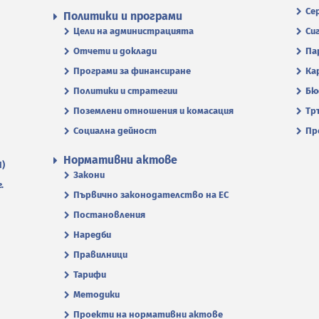
Се
Политики и програми
Цели на администрацията
Си
Отчети и доклади
Па
Програми за финансиране
Ка
Политики и стратегии
Бю
Поземлени отношения и комасация
Тр
Социална дейност
Пр
Нормативни актове
П)
Закони
.
Първично законодателство на ЕС
Постановления
Наредби
Правилници
Тарифи
Методики
Проекти на нормативни актове