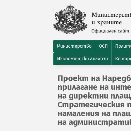
Министерство
ОСП
Полити
Икономически анализи
Контро
Проект на Наредба
прилагане на инт
на директни плащ
Стратегическия п
намаления на плащ
на административ