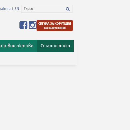
такти
EN
|
СИГНАЛ ЗА КОРУПЦИЯ
или злоупотреби
ативни актове
Статистика