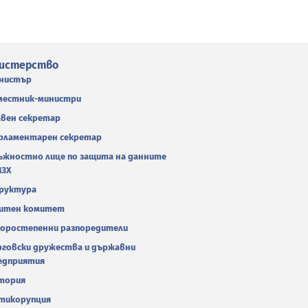
истерство
нистър
местник-министри
авен секретар
рламентарен секретар
ъжностно лице по защита на данните
МЗХ
руктура
итен комитет
оростепенни разпоредители
рговски дружества и държавни
едприятия
тория
тикорупция