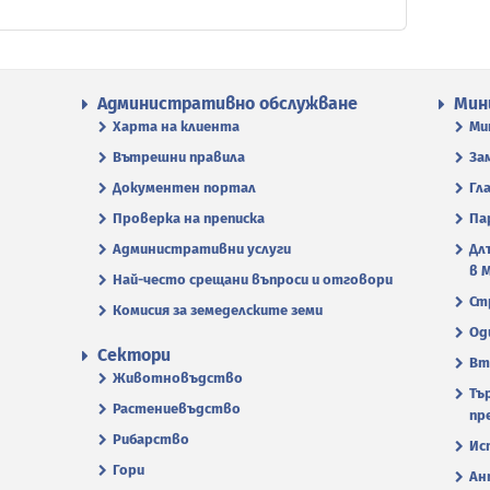
Административно обслужване
Мин
Харта на клиента
Ми
Вътрешни правила
За
Документен портал
Гл
Проверка на преписка
Па
Административни услуги
Дл
в 
Най-често срещани въпроси и отговори
Ст
Комисия за земеделските земи
Од
Сектори
Вт
Животновъдство
Тъ
Растениевъдство
пр
Рибарство
Ис
Гори
Ан