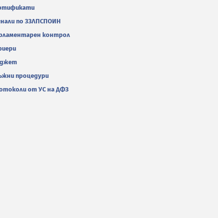
ртификати
гнали по ЗЗЛПСПОИН
рламентарен контрол
риери
джет
ъжни процедури
отоколи от УС на ДФЗ