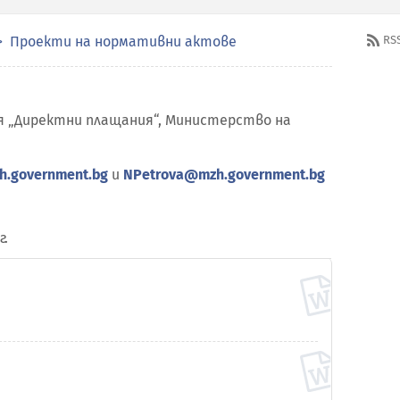
Проекти на нормативни актове
RS
я „Директни плащания“, Министерство на
h.government.bg
и
NPetrova@mzh.government.bg
г.