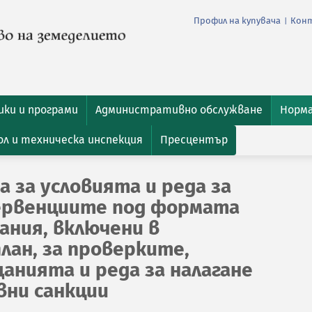
Профил на купувача
Кон
|
ки и програми
Административно обслужване
Норм
л и техническа инспекция
Пресцентър
 за условията и реда за
ервенциите под формата
ания, включени в
лан, за проверките,
анията и реда за налагане
ни санкции