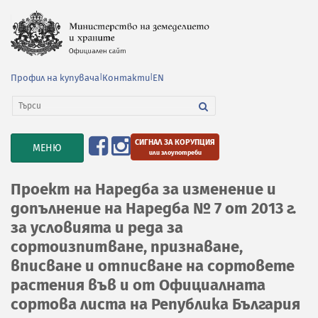
Профил на купувача
|
Контакти
|
EN
СИГНАЛ ЗА КОРУПЦИЯ
TOGGLE
МЕНЮ
или злоупотреби
NAVIGATION
Проект на Наредба за изменение и
допълнение на Наредба № 7 от 2013 г.
за условията и реда за
сортоизпитване, признаване,
вписване и отписване на сортовете
растения във и от Официалната
сортова листа на Република България