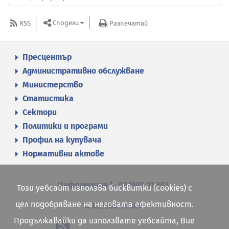
Сподели
RSS
Разпечатай
Пресцентър
Административно обслужване
Министерство
Статистика
Сектори
Политики и програми
Профил на купувача
Нормативни актове
Информация
02/985 11 383
Този уебсайт използва бисквитки (cookies) с
цел подобряване на неговата ефективност.
02/985 11 384
Продължавайки да използвате уебсайта, Вие