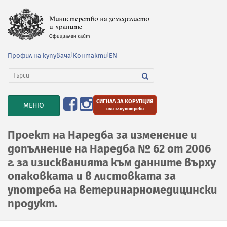
Профил на купувача
|
Контакти
|
EN
СИГНАЛ ЗА КОРУПЦИЯ
TOGGLE
МЕНЮ
или злоупотреби
NAVIGATION
Проект на Наредба за изменение и
допълнение на Наредба № 62 от 2006
г. за изискванията към данните върху
опаковката и в листовката за
употреба на ветеринарномедицински
продукт.