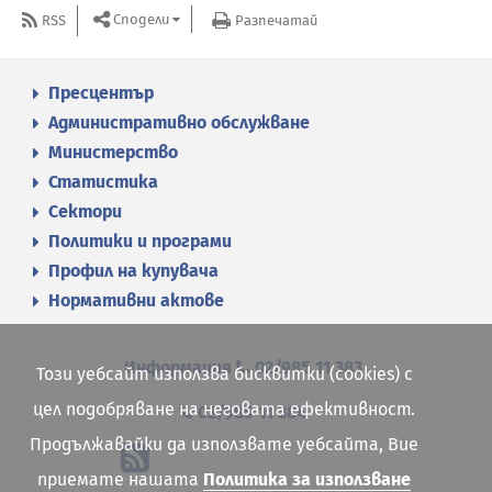
Сподели
RSS
Разпечатай
Пресцентър
Административно обслужване
Министерство
Статистика
Сектори
Политики и програми
Профил на купувача
Нормативни актове
Информация
02/985 11 383
Този уебсайт използва бисквитки (cookies) с
цел подобряване на неговата ефективност.
02/985 11 384
Продължавайки да използвате уебсайта, Вие
приемате нашата
Политика за използване