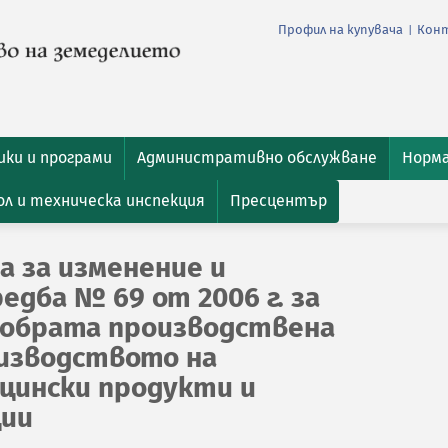
Профил на купувача
Кон
|
ки и програми
Административно обслужване
Норм
л и техническа инспекция
Пресцентър
а за изменение и
едба № 69 от 2006 г. за
добрата производствена
изводството на
цински продукти и
ции