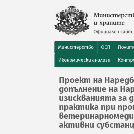
Министерство
ОСП
Полити
Икономически анализи
Контро
Проект на Наредб
допълнение на Нар
изискванията за 
практика при про
ветеринарномеди
активни субстан