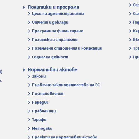
Се
Политики и програми
Цели на администрацията
Си
Отчети и доклади
Па
Програми за финансиране
Ка
Политики и стратегии
Бю
Поземлени отношения и комасация
Тр
Социална дейност
Пр
Нормативни актове
П)
Закони
.
Първично законодателство на ЕС
Постановления
Наредби
Правилници
Тарифи
Методики
Проекти на нормативни актове