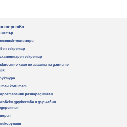
истерство
нистър
местник-министри
авен секретар
рламентарен секретар
ъжностно лице по защита на данните
МЗХ
руктура
итен комитет
оростепенни разпоредители
рговски дружества и държавни
едприятия
тория
тикорупция