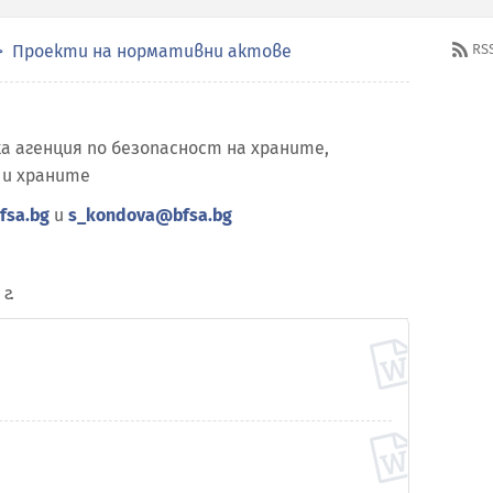
Проекти на нормативни актове
RS
а агенция по безопасност на храните,
 и храните
fsa.bg
и
s_kondova@bfsa.bg
г.