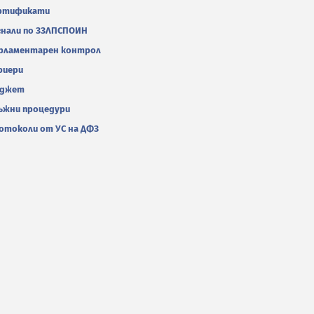
ртификати
гнали по ЗЗЛПСПОИН
рламентарен контрол
риери
джет
ъжни процедури
отоколи от УС на ДФЗ