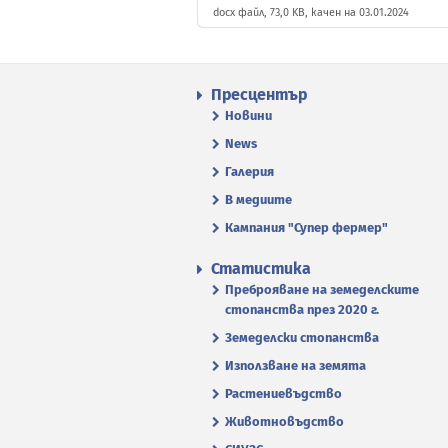
docx файл, 73,0 KB, качен на 03.01.2024
Пресцентър
Новини
News
Галерия
В медиите
Кампания "Супер фермер"
Статистика
Преброяване на земеделските
стопанства през 2020 г.
Земеделски стопанства
Използване на земята
Растениевъдство
Животновъдство