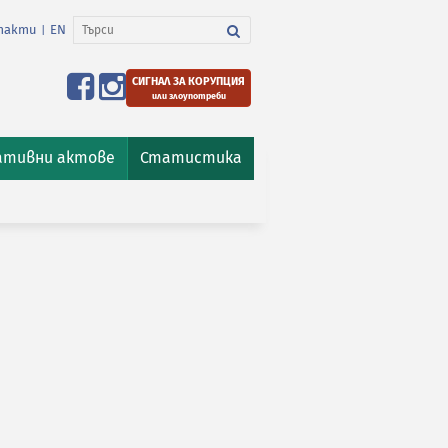
такти
EN
|
СИГНАЛ ЗА КОРУПЦИЯ
или злоупотреби
ативни актове
Статистика