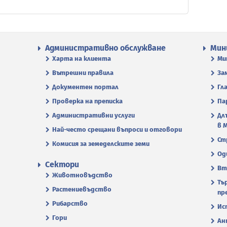
Административно обслужване
Мин
Харта на клиента
Ми
Вътрешни правила
За
Документен портал
Гл
Проверка на преписка
Па
Административни услуги
Дл
в 
Най-често срещани въпроси и отговори
Ст
Комисия за земеделските земи
Од
Сектори
Вт
Животновъдство
Тъ
Растениевъдство
пр
Рибарство
Ис
Гори
Ан