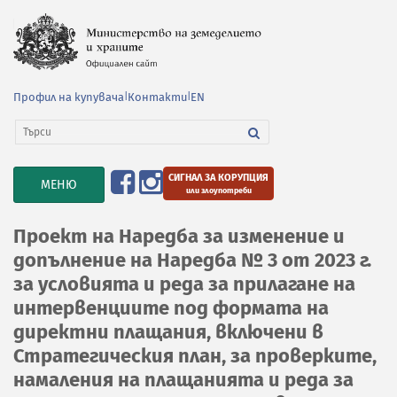
Профил на купувача
|
Контакти
|
EN
СИГНАЛ ЗА КОРУПЦИЯ
TOGGLE
МЕНЮ
или злоупотреби
NAVIGATION
Проект на Наредба за изменение и
допълнение на Наредба № 3 от 2023 г.
за условията и реда за прилагане на
интервенциите под формата на
директни плащания, включени в
Стратегическия план, за проверките,
намаления на плащанията и реда за