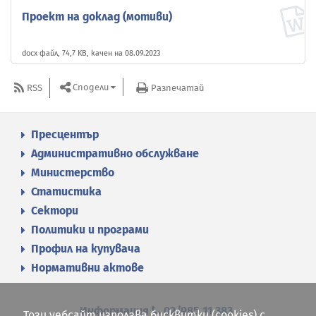
Проект на доклад (мотиви)
docx файл, 74,7 KB, качен на 08.09.2023
Сподели
RSS
Разпечатай
Пресцентър
Административно обслужване
Министерство
Статистика
Сектори
Политики и програми
Профил на купувача
Нормативни актове
Информация
02/985 11 383
Този уебсайт използва бисквитки (cookies) с